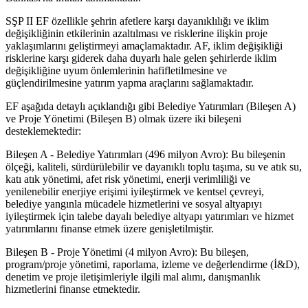
SŞP II EF özellikle şehrin afetlere karşı dayanıklılığı ve iklim
değişikliğinin etkilerinin azaltılması ve risklerine ilişkin proje
yaklaşımlarını geliştirmeyi amaçlamaktadır. AF, iklim değişikliği
risklerine karşı giderek daha duyarlı hale gelen şehirlerde iklim
değişikliğine uyum önlemlerinin hafifletilmesine ve
güçlendirilmesine yatırım yapma araçlarını sağlamaktadır.
EF aşağıda detaylı açıklandığı gibi Belediye Yatırımları (Bileşen A)
ve Proje Yönetimi (Bileşen B) olmak üzere iki bileşeni
desteklemektedir:
Bileşen A - Belediye Yatırımları (496 milyon Avro): Bu bileşenin
ölçeği, kaliteli, sürdürülebilir ve dayanıklı toplu taşıma, su ve atık su,
katı atık yönetimi, afet risk yönetimi, enerji verimliliği ve
yenilenebilir enerjiye erişimi iyileştirmek ve kentsel çevreyi,
belediye yangınla mücadele hizmetlerini ve sosyal altyapıyı
iyileştirmek için talebe dayalı belediye altyapı yatırımları ve hizmet
yatırımlarını finanse etmek üzere genişletilmiştir.
Bileşen B - Proje Yönetimi (4 milyon Avro): Bu bileşen,
program/proje yönetimi, raporlama, izleme ve değerlendirme (İ&D),
denetim ve proje iletişimleriyle ilgili mal alımı, danışmanlık
hizmetlerini finanse etmektedir.