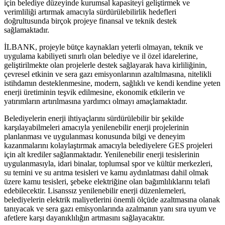
için belediye düzeyinde kurumsal kapasiteyi geliştirmek ve
verimliliği artırmak amacıyla sürdürülebilirlik hedefleri
doğrultusunda birçok projeye finansal ve teknik destek
sağlamaktadır.
İLBANK, projeyle bütçe kaynakları yeterli olmayan, teknik ve
uygulama kabiliyeti sınırlı olan belediye ve il özel idarelerine,
geliştirilmekte olan projelerle destek sağlayarak hava kirliliğinin,
çevresel etkinin ve sera gazı emisyonlarının azaltılmasına, nitelikli
istihdamın desteklenmesine, modern, sağlıklı ve kendi kendine yeten
enerji üretiminin teşvik edilmesine, ekonomik etkilerin ve
yatırımların artırılmasına yardımcı olmayı amaçlamaktadır.
Belediyelerin enerji ihtiyaçlarını sürdürülebilir bir şekilde
karşılayabilmeleri amacıyla yenilenebilir enerji projelerinin
planlanması ve uygulanması konusunda bilgi ve deneyim
kazanmalarını kolaylaştırmak amacıyla belediyelere GES projeleri
için alt krediler sağlanmaktadır. Yenilenebilir enerji tesislerinin
uygulanmasıyla, idari binalar, toplumsal spor ve kültür merkezleri,
su temini ve su arıtma tesisleri ve kamu aydınlatması dahil olmak
üzere kamu tesisleri, şebeke elektriğine olan bağımlılıklarını telafi
edebilecektir. Lisanssız yenilenebilir enerji düzenlemeleri,
belediyelerin elektrik maliyetlerini önemli ölçüde azaltmasına olanak
tanıyacak ve sera gazı emisyonlarında azalmanın yanı sıra uyum ve
afetlere karşı dayanıklılığın artmasını sağlayacaktır.