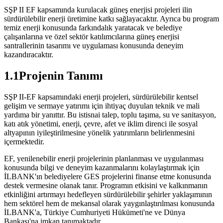
SŞP II EF kapsamında kurulacak güneş enerjisi projeleri ilin
sürdürülebilir enerji üretimine katkı sağlayacaktır. Ayrıca bu program
temiz enerji konusunda farkındalık yaratacak ve belediye
çalışanlarına ve özel sektör katılımcılarına güneş enerjisi
santrallerinin tasarımı ve uygulaması konusunda deneyim
kazandıracaktır.
1.1Projenin Tanımı
SŞP II-EF kapsamındaki enerji projeleri, sürdürülebilir kentsel
gelişim ve sermaye yatırımı için ihtiyaç duyulan teknik ve mali
yardıma bir yanıttır. Bu istisnai talep, toplu taşıma, su ve sanitasyon,
katı atık yönetimi, enerji, çevre, afet ve iklim direnci ile sosyal
altyapının iyileştirilmesine yönelik yatırımların belirlenmesini
içermektedir.
EF, yenilenebilir enerji projelerinin planlanması ve uygulanması
konusunda bilgi ve deneyim kazanmalarını kolaylaştırmak için
İLBANK'ın belediyelere GES projelerini finanse etme konusunda
destek vermesine olanak tanır. Programın etkisini ve kalkınmanın
etkinliğini artırmayı hedefleyen sürdürülebilir şehirler yaklaşımının
hem sektörel hem de mekansal olarak yaygınlaştırılması konusunda
İLBANK'a, Türkiye Cumhuriyeti Hükümeti'ne ve Dünya
Bankası'na imkan tanımaktadır.