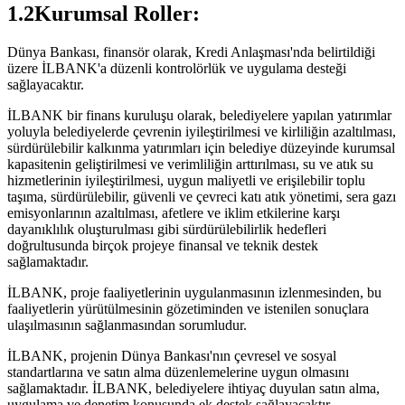
1.2Kurumsal Roller:
Dünya Bankası, finansör olarak, Kredi Anlaşması'nda belirtildiği
üzere İLBANK'a düzenli kontrolörlük ve uygulama desteği
sağlayacaktır.
İLBANK bir finans kuruluşu olarak, belediyelere yapılan yatırımlar
yoluyla belediyelerde çevrenin iyileştirilmesi ve kirliliğin azaltılması,
sürdürülebilir kalkınma yatırımları için belediye düzeyinde kurumsal
kapasitenin geliştirilmesi ve verimliliğin arttırılması, su ve atık su
hizmetlerinin iyileştirilmesi, uygun maliyetli ve erişilebilir toplu
taşıma, sürdürülebilir, güvenli ve çevreci katı atık yönetimi, sera gazı
emisyonlarının azaltılması, afetlere ve iklim etkilerine karşı
dayanıklılık oluşturulması gibi sürdürülebilirlik hedefleri
doğrultusunda birçok projeye finansal ve teknik destek
sağlamaktadır.
İLBANK, proje faaliyetlerinin uygulanmasının izlenmesinden, bu
faaliyetlerin yürütülmesinin gözetiminden ve istenilen sonuçlara
ulaşılmasının sağlanmasından sorumludur.
İLBANK, projenin Dünya Bankası'nın çevresel ve sosyal
standartlarına ve satın alma düzenlemelerine uygun olmasını
sağlamaktadır. İLBANK, belediyelere ihtiyaç duyulan satın alma,
uygulama ve denetim konusunda ek destek sağlayacaktır.