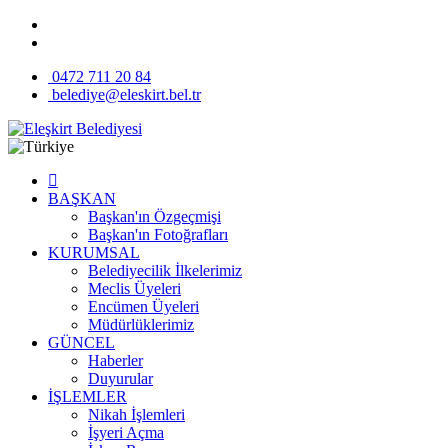
0472 711 20 84
belediye@eleskirt.bel.tr
BAŞKAN
Başkan'ın Özgeçmişi
Başkan'ın Fotoğrafları
KURUMSAL
Belediyecilik İlkelerimiz
Meclis Üyeleri
Encümen Üyeleri
Müdürlüklerimiz
GÜNCEL
Haberler
Duyurular
İŞLEMLER
Nikah İşlemleri
İşyeri Açma