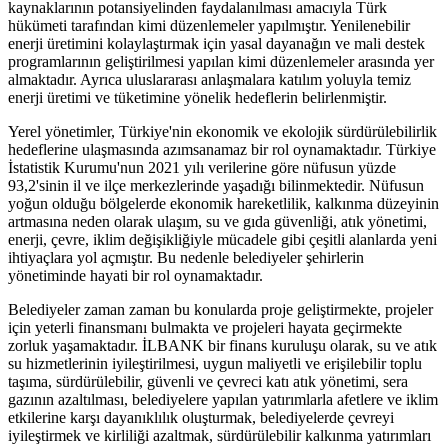
kaynaklarının potansiyelinden faydalanılması amacıyla Türk
hükümeti tarafından kimi düzenlemeler yapılmıştır. Yenilenebilir
enerji üretimini kolaylaştırmak için yasal dayanağın ve mali destek
programlarının geliştirilmesi yapılan kimi düzenlemeler arasında yer
almaktadır. Ayrıca uluslararası anlaşmalara katılım yoluyla temiz
enerji üretimi ve tüketimine yönelik hedeflerin belirlenmiştir.
Yerel yönetimler, Türkiye'nin ekonomik ve ekolojik sürdürülebilirlik
hedeflerine ulaşmasında azımsanamaz bir rol oynamaktadır. Türkiye
İstatistik Kurumu'nun 2021 yılı verilerine göre nüfusun yüzde
93,2'sinin il ve ilçe merkezlerinde yaşadığı bilinmektedir. Nüfusun
yoğun olduğu bölgelerde ekonomik hareketlilik, kalkınma düzeyinin
artmasına neden olarak ulaşım, su ve gıda güvenliği, atık yönetimi,
enerji, çevre, iklim değişikliğiyle mücadele gibi çeşitli alanlarda yeni
ihtiyaçlara yol açmıştır. Bu nedenle belediyeler şehirlerin
yönetiminde hayati bir rol oynamaktadır.
Belediyeler zaman zaman bu konularda proje geliştirmekte, projeler
için yeterli finansmanı bulmakta ve projeleri hayata geçirmekte
zorluk yaşamaktadır. İLBANK bir finans kuruluşu olarak, su ve atık
su hizmetlerinin iyileştirilmesi, uygun maliyetli ve erişilebilir toplu
taşıma, sürdürülebilir, güvenli ve çevreci katı atık yönetimi, sera
gazının azaltılması, belediyelere yapılan yatırımlarla afetlere ve iklim
etkilerine karşı dayanıklılık oluşturmak, belediyelerde çevreyi
iyileştirmek ve kirliliği azaltmak, sürdürülebilir kalkınma yatırımları