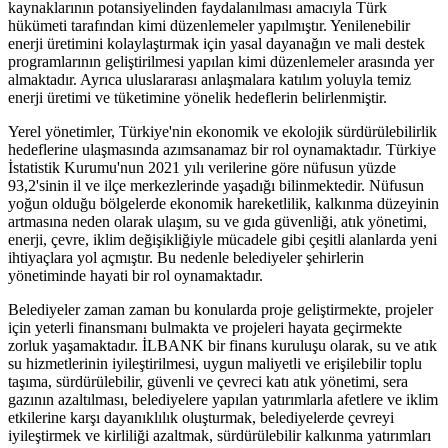
kaynaklarının potansiyelinden faydalanılması amacıyla Türk
hükümeti tarafından kimi düzenlemeler yapılmıştır. Yenilenebilir
enerji üretimini kolaylaştırmak için yasal dayanağın ve mali destek
programlarının geliştirilmesi yapılan kimi düzenlemeler arasında yer
almaktadır. Ayrıca uluslararası anlaşmalara katılım yoluyla temiz
enerji üretimi ve tüketimine yönelik hedeflerin belirlenmiştir.
Yerel yönetimler, Türkiye'nin ekonomik ve ekolojik sürdürülebilirlik
hedeflerine ulaşmasında azımsanamaz bir rol oynamaktadır. Türkiye
İstatistik Kurumu'nun 2021 yılı verilerine göre nüfusun yüzde
93,2'sinin il ve ilçe merkezlerinde yaşadığı bilinmektedir. Nüfusun
yoğun olduğu bölgelerde ekonomik hareketlilik, kalkınma düzeyinin
artmasına neden olarak ulaşım, su ve gıda güvenliği, atık yönetimi,
enerji, çevre, iklim değişikliğiyle mücadele gibi çeşitli alanlarda yeni
ihtiyaçlara yol açmıştır. Bu nedenle belediyeler şehirlerin
yönetiminde hayati bir rol oynamaktadır.
Belediyeler zaman zaman bu konularda proje geliştirmekte, projeler
için yeterli finansmanı bulmakta ve projeleri hayata geçirmekte
zorluk yaşamaktadır. İLBANK bir finans kuruluşu olarak, su ve atık
su hizmetlerinin iyileştirilmesi, uygun maliyetli ve erişilebilir toplu
taşıma, sürdürülebilir, güvenli ve çevreci katı atık yönetimi, sera
gazının azaltılması, belediyelere yapılan yatırımlarla afetlere ve iklim
etkilerine karşı dayanıklılık oluşturmak, belediyelerde çevreyi
iyileştirmek ve kirliliği azaltmak, sürdürülebilir kalkınma yatırımları