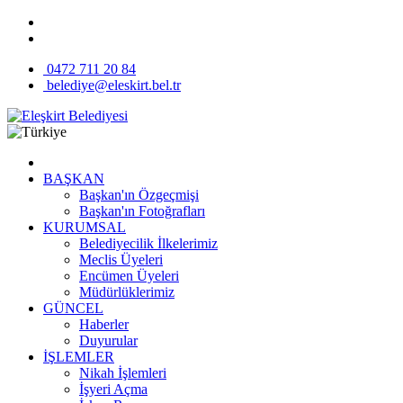
0472 711 20 84
belediye@eleskirt.bel.tr
BAŞKAN
Başkan'ın Özgeçmişi
Başkan'ın Fotoğrafları
KURUMSAL
Belediyecilik İlkelerimiz
Meclis Üyeleri
Encümen Üyeleri
Müdürlüklerimiz
GÜNCEL
Haberler
Duyurular
İŞLEMLER
Nikah İşlemleri
İşyeri Açma