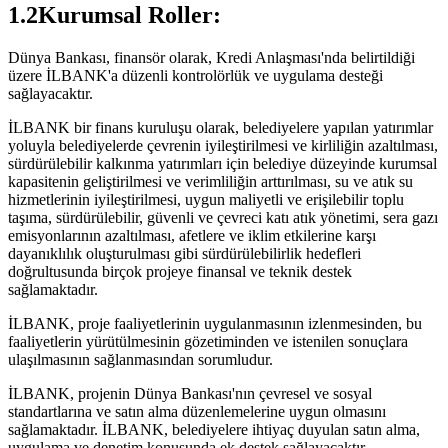
1.2Kurumsal Roller:
Dünya Bankası, finansör olarak, Kredi Anlaşması'nda belirtildiği
üzere İLBANK'a düzenli kontrolörlük ve uygulama desteği
sağlayacaktır.
İLBANK bir finans kuruluşu olarak, belediyelere yapılan yatırımlar
yoluyla belediyelerde çevrenin iyileştirilmesi ve kirliliğin azaltılması,
sürdürülebilir kalkınma yatırımları için belediye düzeyinde kurumsal
kapasitenin geliştirilmesi ve verimliliğin arttırılması, su ve atık su
hizmetlerinin iyileştirilmesi, uygun maliyetli ve erişilebilir toplu
taşıma, sürdürülebilir, güvenli ve çevreci katı atık yönetimi, sera gazı
emisyonlarının azaltılması, afetlere ve iklim etkilerine karşı
dayanıklılık oluşturulması gibi sürdürülebilirlik hedefleri
doğrultusunda birçok projeye finansal ve teknik destek
sağlamaktadır.
İLBANK, proje faaliyetlerinin uygulanmasının izlenmesinden, bu
faaliyetlerin yürütülmesinin gözetiminden ve istenilen sonuçlara
ulaşılmasının sağlanmasından sorumludur.
İLBANK, projenin Dünya Bankası'nın çevresel ve sosyal
standartlarına ve satın alma düzenlemelerine uygun olmasını
sağlamaktadır. İLBANK, belediyelere ihtiyaç duyulan satın alma,
uygulama ve denetim konusunda ek destek sağlayacaktır.