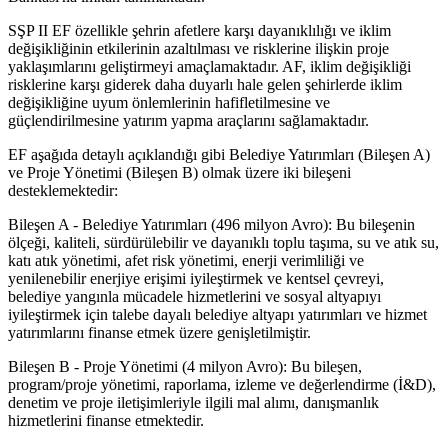
SŞP II EF özellikle şehrin afetlere karşı dayanıklılığı ve iklim
değişikliğinin etkilerinin azaltılması ve risklerine ilişkin proje
yaklaşımlarını geliştirmeyi amaçlamaktadır. AF, iklim değişikliği
risklerine karşı giderek daha duyarlı hale gelen şehirlerde iklim
değişikliğine uyum önlemlerinin hafifletilmesine ve
güçlendirilmesine yatırım yapma araçlarını sağlamaktadır.
EF aşağıda detaylı açıklandığı gibi Belediye Yatırımları (Bileşen A)
ve Proje Yönetimi (Bileşen B) olmak üzere iki bileşeni
desteklemektedir:
Bileşen A - Belediye Yatırımları (496 milyon Avro): Bu bileşenin
ölçeği, kaliteli, sürdürülebilir ve dayanıklı toplu taşıma, su ve atık su,
katı atık yönetimi, afet risk yönetimi, enerji verimliliği ve
yenilenebilir enerjiye erişimi iyileştirmek ve kentsel çevreyi,
belediye yangınla mücadele hizmetlerini ve sosyal altyapıyı
iyileştirmek için talebe dayalı belediye altyapı yatırımları ve hizmet
yatırımlarını finanse etmek üzere genişletilmiştir.
Bileşen B - Proje Yönetimi (4 milyon Avro): Bu bileşen,
program/proje yönetimi, raporlama, izleme ve değerlendirme (İ&D),
denetim ve proje iletişimleriyle ilgili mal alımı, danışmanlık
hizmetlerini finanse etmektedir.