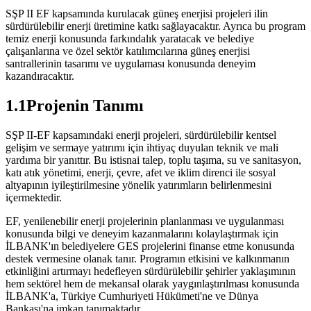
SŞP II EF kapsamında kurulacak güneş enerjisi projeleri ilin
sürdürülebilir enerji üretimine katkı sağlayacaktır. Ayrıca bu program
temiz enerji konusunda farkındalık yaratacak ve belediye
çalışanlarına ve özel sektör katılımcılarına güneş enerjisi
santrallerinin tasarımı ve uygulaması konusunda deneyim
kazandıracaktır.
1.1Projenin Tanımı
SŞP II-EF kapsamındaki enerji projeleri, sürdürülebilir kentsel
gelişim ve sermaye yatırımı için ihtiyaç duyulan teknik ve mali
yardıma bir yanıttır. Bu istisnai talep, toplu taşıma, su ve sanitasyon,
katı atık yönetimi, enerji, çevre, afet ve iklim direnci ile sosyal
altyapının iyileştirilmesine yönelik yatırımların belirlenmesini
içermektedir.
EF, yenilenebilir enerji projelerinin planlanması ve uygulanması
konusunda bilgi ve deneyim kazanmalarını kolaylaştırmak için
İLBANK'ın belediyelere GES projelerini finanse etme konusunda
destek vermesine olanak tanır. Programın etkisini ve kalkınmanın
etkinliğini artırmayı hedefleyen sürdürülebilir şehirler yaklaşımının
hem sektörel hem de mekansal olarak yaygınlaştırılması konusunda
İLBANK'a, Türkiye Cumhuriyeti Hükümeti'ne ve Dünya
Bankası'na imkan tanımaktadır.