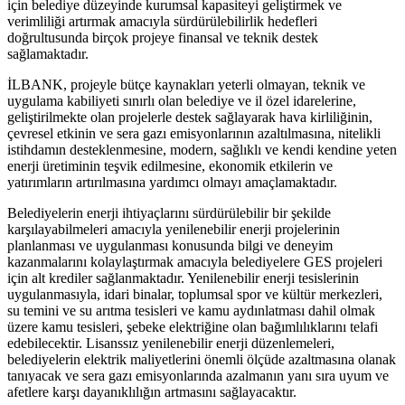
için belediye düzeyinde kurumsal kapasiteyi geliştirmek ve
verimliliği artırmak amacıyla sürdürülebilirlik hedefleri
doğrultusunda birçok projeye finansal ve teknik destek
sağlamaktadır.
İLBANK, projeyle bütçe kaynakları yeterli olmayan, teknik ve
uygulama kabiliyeti sınırlı olan belediye ve il özel idarelerine,
geliştirilmekte olan projelerle destek sağlayarak hava kirliliğinin,
çevresel etkinin ve sera gazı emisyonlarının azaltılmasına, nitelikli
istihdamın desteklenmesine, modern, sağlıklı ve kendi kendine yeten
enerji üretiminin teşvik edilmesine, ekonomik etkilerin ve
yatırımların artırılmasına yardımcı olmayı amaçlamaktadır.
Belediyelerin enerji ihtiyaçlarını sürdürülebilir bir şekilde
karşılayabilmeleri amacıyla yenilenebilir enerji projelerinin
planlanması ve uygulanması konusunda bilgi ve deneyim
kazanmalarını kolaylaştırmak amacıyla belediyelere GES projeleri
için alt krediler sağlanmaktadır. Yenilenebilir enerji tesislerinin
uygulanmasıyla, idari binalar, toplumsal spor ve kültür merkezleri,
su temini ve su arıtma tesisleri ve kamu aydınlatması dahil olmak
üzere kamu tesisleri, şebeke elektriğine olan bağımlılıklarını telafi
edebilecektir. Lisanssız yenilenebilir enerji düzenlemeleri,
belediyelerin elektrik maliyetlerini önemli ölçüde azaltmasına olanak
tanıyacak ve sera gazı emisyonlarında azalmanın yanı sıra uyum ve
afetlere karşı dayanıklılığın artmasını sağlayacaktır.