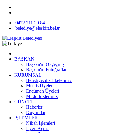
0472 711 20 84
belediye@eleskirt.bel.tr
BAŞKAN
Başkan'ın Özgeçmişi
Başkan'ın Fotoğrafları
KURUMSAL
Belediyecilik İlkelerimiz
Meclis Üyeleri
Encümen Üyeleri
Müdürlüklerimiz
GÜNCEL
Haberler
Duyurular
İŞLEMLER
Nikah İşlemleri
İşyeri Açma