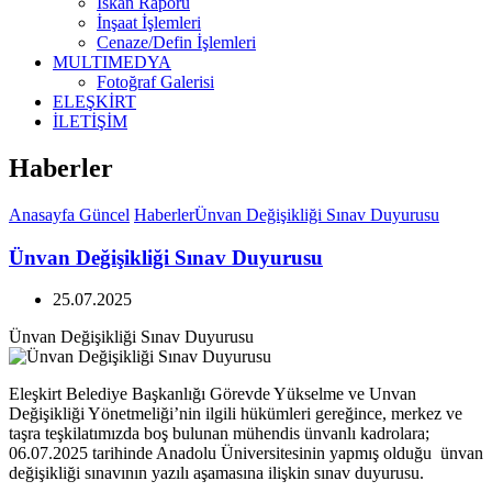
İskan Raporu
İnşaat İşlemleri
Cenaze/Defin İşlemleri
MULTIMEDYA
Fotoğraf Galerisi
ELEŞKİRT
İLETİŞİM
Haberler
Anasayfa
Güncel
Haberler
Ünvan Değişikliği Sınav Duyurusu
Ünvan Değişikliği Sınav Duyurusu
25.07.2025
Ünvan Değişikliği Sınav Duyurusu
Eleşkirt Belediye Başkanlığı Görevde Yükselme ve Unvan
Değişikliği Yönetmeliği’nin ilgili hükümleri gereğince, merkez ve
taşra teşkilatımızda boş bulunan mühendis ünvanlı kadrolara;
06.07.2025 tarihinde Anadolu Üniversitesinin yapmış olduğu ünvan
değişikliği sınavının yazılı aşamasına ilişkin sınav duyurusu.