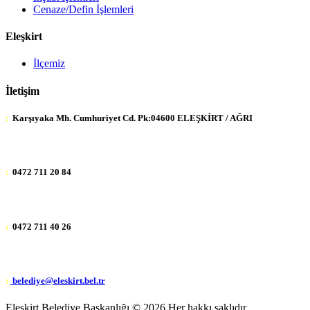
Cenaze/Defin İşlemleri
Eleşkirt
İlçemiz
İletişim
:
Karşıyaka Mh. Cumhuriyet Cd. Pk:04600 ELEŞKİRT / AĞRI
:
0472 711 20 84
:
0472 711 40 26
:
belediye@eleskirt.bel.tr
Eleşkirt Belediye Başkanlığı ©
2026 Her hakkı saklıdır.