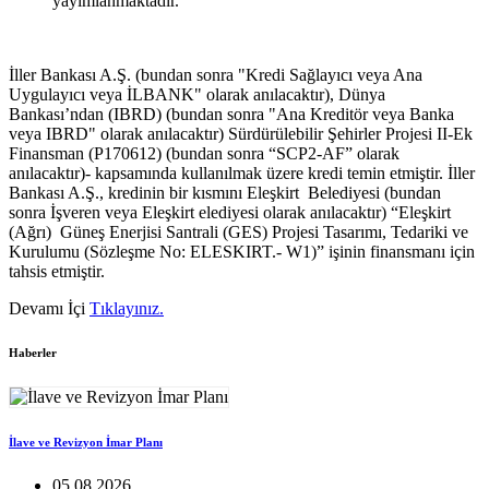
yayımlanmaktadır.
İller Bankası A.Ş. (bundan sonra "Kredi Sağlayıcı veya Ana
Uygulayıcı veya İLBANK" olarak anılacaktır), Dünya
Bankası’ndan (IBRD) (bundan sonra "Ana Kreditör veya Banka
veya IBRD" olarak anılacaktır) Sürdürülebilir Şehirler Projesi II-Ek
Finansman (P170612) (bundan sonra “SCP2-AF” olarak
anılacaktır)- kapsamında kullanılmak üzere kredi temin etmiştir. İller
Bankası A.Ş., kredinin bir kısmını Eleşkirt Belediyesi (bundan
sonra İşveren veya Eleşkirt elediyesi olarak anılacaktır) “Eleşkirt
(Ağrı) Güneş Enerjisi Santrali (GES) Projesi Tasarımı, Tedariki ve
Kurulumu (Sözleşme No: ELESKIRT.- W1)” işinin finansmanı için
tahsis etmiştir.
Devamı İçi
Tıklayınız.
Haberler
İlave ve Revizyon İmar Planı
05.08.2026