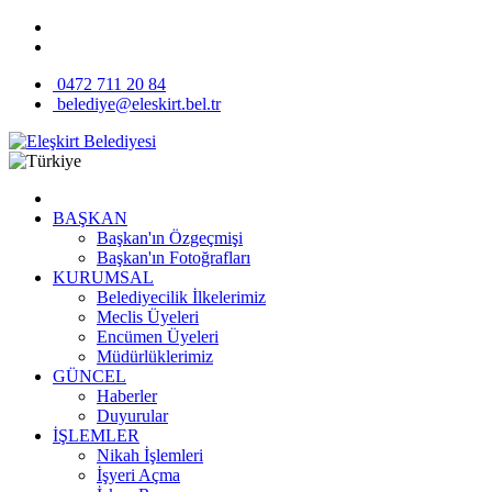
0472 711 20 84
belediye@eleskirt.bel.tr
BAŞKAN
Başkan'ın Özgeçmişi
Başkan'ın Fotoğrafları
KURUMSAL
Belediyecilik İlkelerimiz
Meclis Üyeleri
Encümen Üyeleri
Müdürlüklerimiz
GÜNCEL
Haberler
Duyurular
İŞLEMLER
Nikah İşlemleri
İşyeri Açma