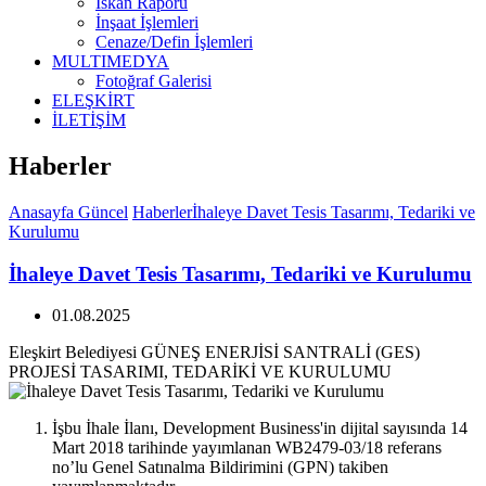
İskan Raporu
İnşaat İşlemleri
Cenaze/Defin İşlemleri
MULTIMEDYA
Fotoğraf Galerisi
ELEŞKİRT
İLETİŞİM
Haberler
Anasayfa
Güncel
Haberler
İhaleye Davet Tesis Tasarımı, Tedariki ve
Kurulumu
İhaleye Davet Tesis Tasarımı, Tedariki ve Kurulumu
01.08.2025
Eleşkirt Belediyesi GÜNEŞ ENERJİSİ SANTRALİ (GES)
PROJESİ TASARIMI, TEDARİKİ VE KURULUMU
İşbu İhale İlanı, Development Business'in dijital sayısında 14
Mart 2018 tarihinde yayımlanan WB2479-03/18 referans
no’lu Genel Satınalma Bildirimini (GPN) takiben