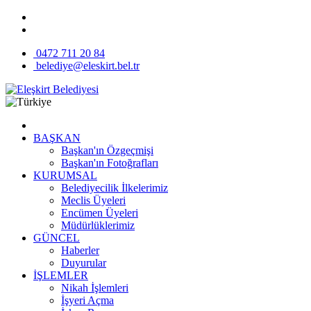
0472 711 20 84
belediye@eleskirt.bel.tr
BAŞKAN
Başkan'ın Özgeçmişi
Başkan'ın Fotoğrafları
KURUMSAL
Belediyecilik İlkelerimiz
Meclis Üyeleri
Encümen Üyeleri
Müdürlüklerimiz
GÜNCEL
Haberler
Duyurular
İŞLEMLER
Nikah İşlemleri
İşyeri Açma