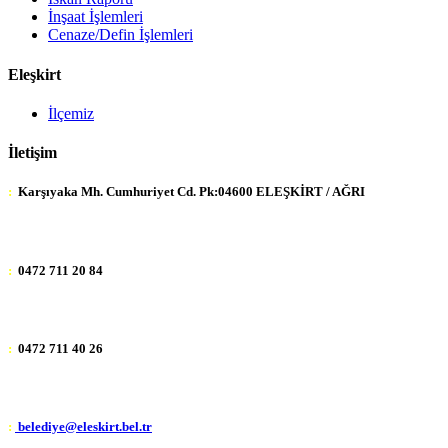
İnşaat İşlemleri
Cenaze/Defin İşlemleri
Eleşkirt
İlçemiz
İletişim
:
Karşıyaka Mh. Cumhuriyet Cd. Pk:04600 ELEŞKİRT / AĞRI
:
0472 711 20 84
:
0472 711 40 26
:
belediye@eleskirt.bel.tr