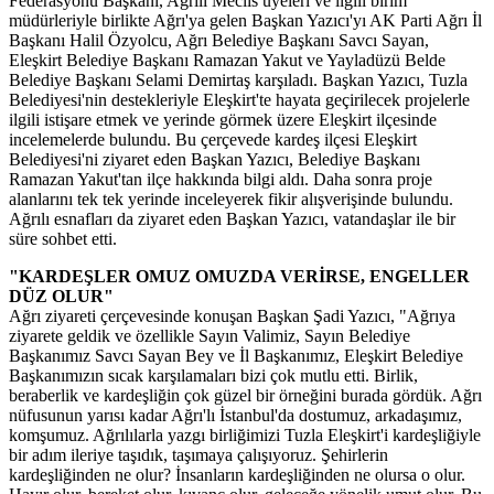
Federasyonu Başkanı, Ağrılı Meclis üyeleri ve ilgili birim
müdürleriyle birlikte Ağrı'ya gelen Başkan Yazıcı'yı AK Parti Ağrı İl
Başkanı Halil Özyolcu, Ağrı Belediye Başkanı Savcı Sayan,
Eleşkirt Belediye Başkanı Ramazan Yakut ve Yayladüzü Belde
Belediye Başkanı Selami Demirtaş karşıladı. Başkan Yazıcı, Tuzla
Belediyesi'nin destekleriyle Eleşkirt'te hayata geçirilecek projelerle
ilgili istişare etmek ve yerinde görmek üzere Eleşkirt ilçesinde
incelemelerde bulundu. Bu çerçevede kardeş ilçesi Eleşkirt
Belediyesi'ni ziyaret eden Başkan Yazıcı, Belediye Başkanı
Ramazan Yakut'tan ilçe hakkında bilgi aldı. Daha sonra proje
alanlarını tek tek yerinde inceleyerek fikir alışverişinde bulundu.
Ağrılı esnafları da ziyaret eden Başkan Yazıcı, vatandaşlar ile bir
süre sohbet etti.
"KARDEŞLER OMUZ OMUZDA VERİRSE, ENGELLER
DÜZ OLUR"
Ağrı ziyareti çerçevesinde konuşan Başkan Şadi Yazıcı, "Ağrıya
ziyarete geldik ve özellikle Sayın Valimiz, Sayın Belediye
Başkanımız Savcı Sayan Bey ve İl Başkanımız, Eleşkirt Belediye
Başkanımızın sıcak karşılamaları bizi çok mutlu etti. Birlik,
beraberlik ve kardeşliğin çok güzel bir örneğini burada gördük. Ağrı
nüfusunun yarısı kadar Ağrı'lı İstanbul'da dostumuz, arkadaşımız,
komşumuz. Ağrılılarla yazgı birliğimizi Tuzla Eleşkirt'i kardeşliğiyle
bir adım ileriye taşıdık, taşımaya çalışıyoruz. Şehirlerin
kardeşliğinden ne olur? İnsanların kardeşliğinden ne olursa o olur.