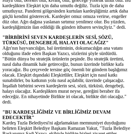
Hayır olur, bereket olur, kıvanç olur, geleceğe yönelik umut olur. Bu
kardeşlikten Eleşkirt için daha umutlu değiliz. Tuzla için de daha
umutluyuz. Pandemi gölgesinden kurtulan kardeşliğimiz artık daha
güçlü kendini gösterecek. Kardeşler omuz omuza verirse, engeller
düz olur. Ağrı dağına yaslanan sırtımız yenilmez olur. Bu yüzden,
kardeşliğimizin ilan edildiği ilk günden itibaren sevinçliyiz." dedi.
"BİRBİRİNİ SEVEN KARDEŞLERİN SESİ, SÖZÜ,
TÜRKÜSÜ, DENGEBEJİ, HALAYI OLACAĞIZ"
Ağrı'nın hayvancılığın, bal üretiminin, dokumacılığın ana vatanı
olduğunu ifade eden Başkan Yazıcı, sözlerini şöyle sürdürdü.
"Bütün dünya bu stratejik ürünlerin peşinde. Bu stratejik üretimi,
nasıl daha dinamik hale getireceğiz, bunun üzerinde birlikte kafa
yoracağız. Bu çerçevede tersine göç önemli bir gündem başlığımız
olacak. Eleşkirt dışındaki Eleşkirtliler, Eleşkirt için nasıl katkı
sunabilirler, bu katkının yolu nasıl açılabilir, üzerinde çalışacağız.
İnşallah birbirini seven kardeşlerin sesi, sözü, türküsü, dengebeji,
halayı olacağız. Kardeşlikten murat neyse, gereğini beraber ifa
edeceğiz. En nihayetinde Birlikte iri olacak, birlikte diri olacağız."
dedi.
"BU KARDEŞLİĞİMİZ VE BİRLİĞİMİZ DEVAM
EDECEKTİR"
Kardeş Tuzla Belediyesi'ni ağırlamaktan memnuniyet duyduğunu
belirten Eleşkirt Belediye Başkanı Ramazan Yakut, "Tuzla Belediye
Başkanımız Şadi Yazıcı, ekibiyle birlikte bizleri ziyaret ettiler,