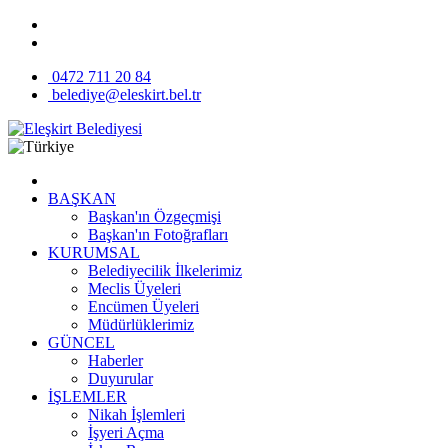
0472 711 20 84
belediye@eleskirt.bel.tr
BAŞKAN
Başkan'ın Özgeçmişi
Başkan'ın Fotoğrafları
KURUMSAL
Belediyecilik İlkelerimiz
Meclis Üyeleri
Encümen Üyeleri
Müdürlüklerimiz
GÜNCEL
Haberler
Duyurular
İŞLEMLER
Nikah İşlemleri
İşyeri Açma