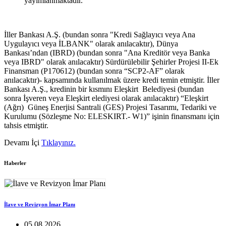
yayımlanmaktadır.
İller Bankası A.Ş. (bundan sonra "Kredi Sağlayıcı veya Ana
Uygulayıcı veya İLBANK" olarak anılacaktır), Dünya
Bankası’ndan (IBRD) (bundan sonra "Ana Kreditör veya Banka
veya IBRD" olarak anılacaktır) Sürdürülebilir Şehirler Projesi II-Ek
Finansman (P170612) (bundan sonra “SCP2-AF” olarak
anılacaktır)- kapsamında kullanılmak üzere kredi temin etmiştir. İller
Bankası A.Ş., kredinin bir kısmını Eleşkirt Belediyesi (bundan
sonra İşveren veya Eleşkirt elediyesi olarak anılacaktır) “Eleşkirt
(Ağrı) Güneş Enerjisi Santrali (GES) Projesi Tasarımı, Tedariki ve
Kurulumu (Sözleşme No: ELESKIRT.- W1)” işinin finansmanı için
tahsis etmiştir.
Devamı İçi
Tıklayınız.
Haberler
İlave ve Revizyon İmar Planı
05.08.2026