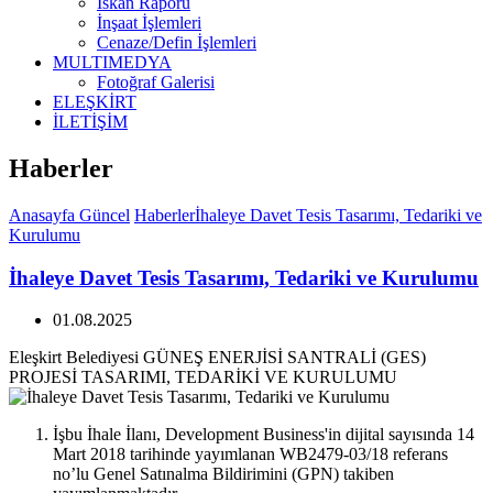
İskan Raporu
İnşaat İşlemleri
Cenaze/Defin İşlemleri
MULTIMEDYA
Fotoğraf Galerisi
ELEŞKİRT
İLETİŞİM
Haberler
Anasayfa
Güncel
Haberler
İhaleye Davet Tesis Tasarımı, Tedariki ve
Kurulumu
İhaleye Davet Tesis Tasarımı, Tedariki ve Kurulumu
01.08.2025
Eleşkirt Belediyesi GÜNEŞ ENERJİSİ SANTRALİ (GES)
PROJESİ TASARIMI, TEDARİKİ VE KURULUMU
İşbu İhale İlanı, Development Business'in dijital sayısında 14
Mart 2018 tarihinde yayımlanan WB2479-03/18 referans
no’lu Genel Satınalma Bildirimini (GPN) takiben