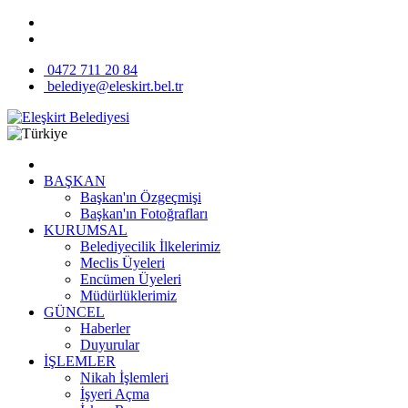
0472 711 20 84
belediye@eleskirt.bel.tr
BAŞKAN
Başkan'ın Özgeçmişi
Başkan'ın Fotoğrafları
KURUMSAL
Belediyecilik İlkelerimiz
Meclis Üyeleri
Encümen Üyeleri
Müdürlüklerimiz
GÜNCEL
Haberler
Duyurular
İŞLEMLER
Nikah İşlemleri
İşyeri Açma