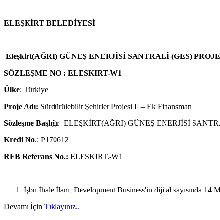
ELEŞKİRT BELEDİYESİ
Eleşkirt(AĞRI) GÜNEŞ ENERJİSİ SANTRALİ (GES) PR
SÖZLEŞME NO : ELESKIRT-W1
Ülke
: Türkiye
Proje Adı:
Sürdürülebilir Şehirler Projesi II – Ek Finansman
Sözleşme Başlığı
: ELEŞKİRT(AĞRI) GÜNEŞ ENERJİSİ SANTR
Kredi No
.: P170612
RFB Referans No.:
ELESKIRT.-W1
İşbu İhale İlanı, Development Business'in dijital sayısında 1
Devamı İçin
Tıklayınız..