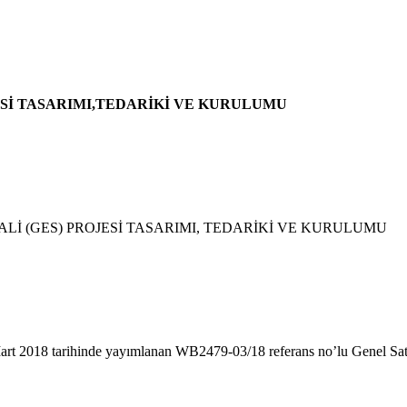
OJESİ TASARIMI,TEDARİKİ VE KURULUMU
ALİ (GES) PROJESİ TASARIMI, TEDARİKİ VE KURULUMU
4 Mart 2018 tarihinde yayımlanan WB2479-03/18 referans no’lu Genel Sa