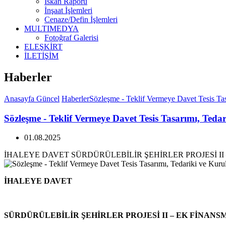
İskan Raporu
İnşaat İşlemleri
Cenaze/Defin İşlemleri
MULTIMEDYA
Fotoğraf Galerisi
ELEŞKİRT
İLETİŞİM
Haberler
Anasayfa
Güncel
Haberler
Sözleşme - Teklif Vermeye Davet Tesis Ta
Sözleşme - Teklif Vermeye Davet Tesis Tasarımı, Ted
01.08.2025
İHALEYE DAVET SÜRDÜRÜLEBİLİR ŞEHİRLER PROJESİ II
İHALEYE DAVET
SÜRDÜRÜLEBİLİR ŞEHİRLER PROJESİ II – EK FİNANS