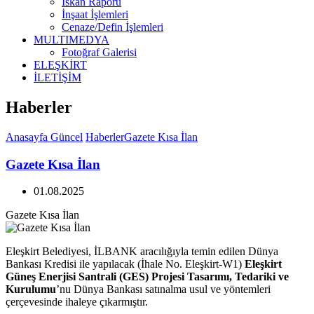
İskan Raporu
İnşaat İşlemleri
Cenaze/Defin İşlemleri
MULTIMEDYA
Fotoğraf Galerisi
ELEŞKİRT
İLETİŞİM
Haberler
Anasayfa
Güncel
Haberler
Gazete Kısa İlan
Gazete Kısa İlan
01.08.2025
Gazete Kısa İlan
Eleşkirt Belediyesi, İLBANK aracılığıyla temin edilen Dünya
Bankası Kredisi ile yapılacak (İhale No. Eleşkirt-W1)
Eleşkirt
Güneş Enerjisi Santrali (GES) Projesi Tasarımı, Tedariki ve
Kurulumu
’nu Dünya Bankası satınalma usul ve yöntemleri
çerçevesinde ihaleye çıkarmıştır.