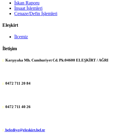
İskan Raporu
İnşaat İşlemleri
Cenaze/Defin İşlemleri
Eleşkirt
İlçemiz
İletişim
:
Karşıyaka Mh. Cumhuriyet Cd. Pk:04600 ELEŞKİRT / AĞRI
:
0472 711 20 84
:
0472 711 40 26
:
belediye@eleskirt.bel.tr