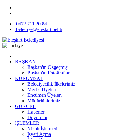
0472 711 20 84
belediye@eleskirt.bel.tr
BAŞKAN
Başkan'ın Özgeçmişi
Başkan'ın Fotoğrafları
KURUMSAL
Belediyecilik İlkelerimiz
Meclis Üyeleri
Encümen Üyeleri
Müdürlüklerimiz
GÜNCEL
Haberler
Duyurular
İŞLEMLER
Nikah İşlemleri
İşyeri Açma