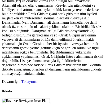
bir firma(lar) ile ortaklık kurma zorunluluğu bulunmaktadır.
Alternatif olarak, eğer danışmanlar görevler için niteliklerini ve
kabiliyetlerini artırmak amacıyla ortaklık kurmayı tercih ederlerse,
bu tür ortaklıklar Ortak Girişim (yani ortak girişimin tüm üyeleri
müştereken ve müteselsilen sorumlu olacaktır) ve/veya Alt
Danışmanlar (yani Danışman, alt danışmanın hizmetleri de dahil
olmak üzere sorumlu olacaktır) şeklinde olabilir. Bir birliktelik söz
konusu olduğunda, Danışmanlar İlgi Bildirim dosyalarında (a)
birliğin oluşturulma gerekçesini ve (b) Ortak Girişim üyelerinin
ve/veya alt danışmanların birliğe dahil edilmesi önerisini haklı
çıkarmak için Ortak Girişimin her bir üyesinin ve/veya her bir alt
danışmanın görevi yerine getirmek için öngörülen rolünü ve ilgili
niteliklerini açıkça belirtmelidir. İlgi Bildiriminde yukarıdaki
açıklamanın yapılmaması, Ortak Girişimin listeye alınmaması riskini
doğurabilir. Listeye alınma amacıyla ilgi bildirimlerinin
değerlendirilmesinde sadece Ortak Girişim üyelerinin niteliklerinin
dikkate alınacağını, önerilen alt danışmanların niteliklerinin dikkate
alınmayacağı hatırlanmalıdır.
Devamı İçin
Tıklayınız.
Haberler