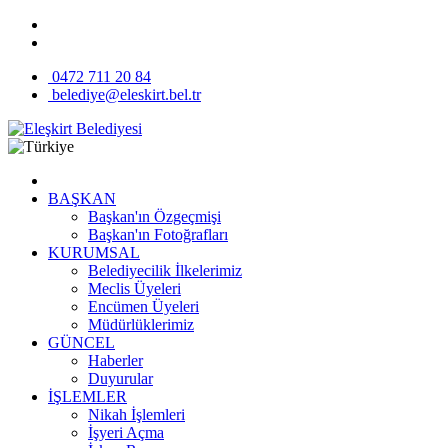
0472 711 20 84
belediye@eleskirt.bel.tr
BAŞKAN
Başkan'ın Özgeçmişi
Başkan'ın Fotoğrafları
KURUMSAL
Belediyecilik İlkelerimiz
Meclis Üyeleri
Encümen Üyeleri
Müdürlüklerimiz
GÜNCEL
Haberler
Duyurular
İŞLEMLER
Nikah İşlemleri
İşyeri Açma