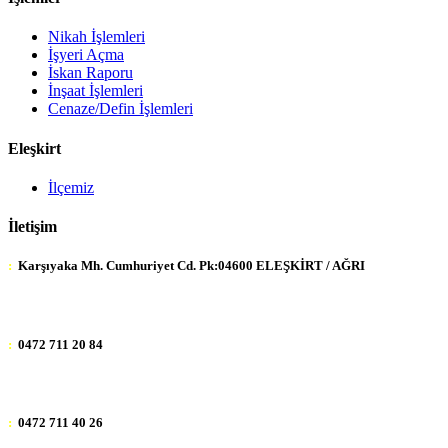
Nikah İşlemleri
İşyeri Açma
İskan Raporu
İnşaat İşlemleri
Cenaze/Defin İşlemleri
Eleşkirt
İlçemiz
İletişim
:
Karşıyaka Mh. Cumhuriyet Cd. Pk:04600 ELEŞKİRT / AĞRI
:
0472 711 20 84
:
0472 711 40 26