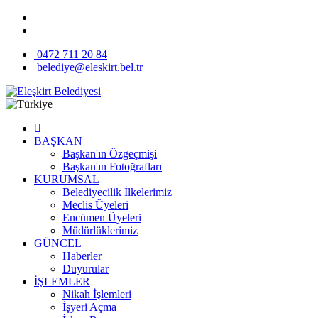
0472 711 20 84
belediye@eleskirt.bel.tr
BAŞKAN
Başkan'ın Özgeçmişi
Başkan'ın Fotoğrafları
KURUMSAL
Belediyecilik İlkelerimiz
Meclis Üyeleri
Encümen Üyeleri
Müdürlüklerimiz
GÜNCEL
Haberler
Duyurular
İŞLEMLER
Nikah İşlemleri
İşyeri Açma