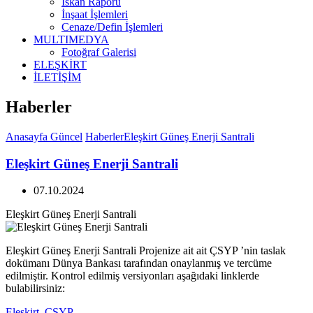
İskan Raporu
İnşaat İşlemleri
Cenaze/Defin İşlemleri
MULTIMEDYA
Fotoğraf Galerisi
ELEŞKİRT
İLETİŞİM
Haberler
Anasayfa
Güncel
Haberler
Eleşkirt Güneş Enerji Santrali
Eleşkirt Güneş Enerji Santrali
07.10.2024
Eleşkirt Güneş Enerji Santrali
Eleşkirt Güneş Enerji Santrali Projenize ait ait ÇSYP ’nin taslak
dokümanı Dünya Bankası tarafından onaylanmış ve tercüme
edilmiştir. Kontrol edilmiş versiyonları aşağıdaki linklerde
bulabilirsiniz:
Eleşkirt_CSYP