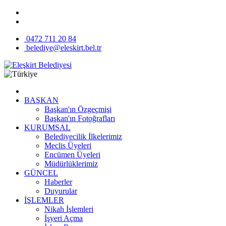
0472 711 20 84
belediye@eleskirt.bel.tr
BAŞKAN
Başkan'ın Özgeçmişi
Başkan'ın Fotoğrafları
KURUMSAL
Belediyecilik İlkelerimiz
Meclis Üyeleri
Encümen Üyeleri
Müdürlüklerimiz
GÜNCEL
Haberler
Duyurular
İŞLEMLER
Nikah İşlemleri
İşyeri Açma