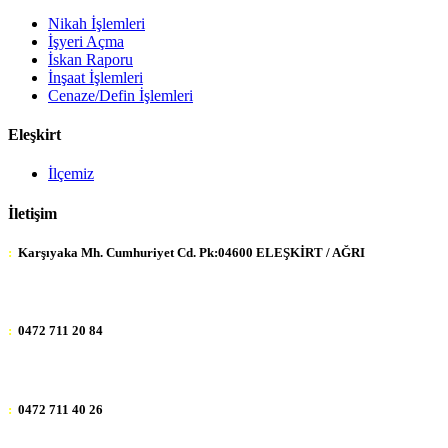
Nikah İşlemleri
İşyeri Açma
İskan Raporu
İnşaat İşlemleri
Cenaze/Defin İşlemleri
Eleşkirt
İlçemiz
İletişim
:
Karşıyaka Mh. Cumhuriyet Cd. Pk:04600 ELEŞKİRT / AĞRI
:
0472 711 20 84
:
0472 711 40 26