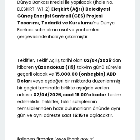
Dünya Bankası Kredisi ile yapılacak (İhale No.
ELESKIRT-W1-2)
Eleşkirt (Ağrı) Belediyesi
Güneş Enerjisi Santrali (GES) Projesi
Tasarımı, Tedariki ve Kurulumu
’nu Dünya
Bankası satın alma usul ve yöntemleri
çerçevesinde ihaleye çıkarmıştır.
Teklifler, Teklif Açılış tarihi olan
02/04/2026’
dan
itibaren
yüzondokuz (119)
takvim günü süreyle
geçerli olacak ve
15.000,00 (onbeşbin) ABD
Doları
veya eşdeğeri bir miktarda düzenlenmiş
bir geçici teminatla birlikte aşağıda verilen
adrese
02/04/
2026, saat 15:00’e kadar
teslim
edilmelidir. Teklifler, teklif sahiplerinin
temsilcilerinden hazır bulunanların önünde aynı
gün ve aynı adreste saat
15:15
’te açılacaktır.
İlgilenen firmalar ‘www.ilbank.gov.tr’,