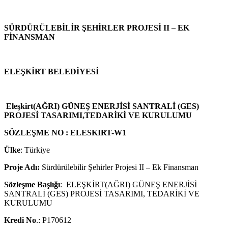
SÜRDÜRÜLEBİLİR ŞEHİRLER PROJESİ II – EK
FİNANSMAN
ELEŞKİRT BELEDİYESİ
Eleşkirt(AĞRI) GÜNEŞ ENERJİSİ SANTRALİ (GES)
PROJESİ TASARIMI,TEDARİKİ VE KURULUMU
SÖZLEŞME NO : ELESKIRT-W1
Ülke
: Türkiye
Proje Adı:
Sürdürülebilir Şehirler Projesi II – Ek Finansman
Sözleşme Başlığı
: ELEŞKİRT(AĞRI) GÜNEŞ ENERJİSİ
SANTRALİ (GES) PROJESİ TASARIMI, TEDARİKİ VE
KURULUMU
Kredi No
.: P170612