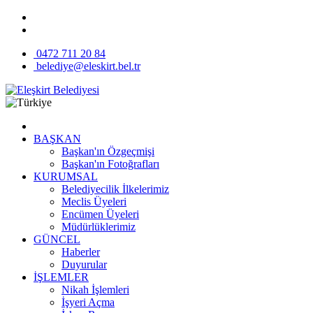
0472 711 20 84
belediye@eleskirt.bel.tr
BAŞKAN
Başkan'ın Özgeçmişi
Başkan'ın Fotoğrafları
KURUMSAL
Belediyecilik İlkelerimiz
Meclis Üyeleri
Encümen Üyeleri
Müdürlüklerimiz
GÜNCEL
Haberler
Duyurular
İŞLEMLER
Nikah İşlemleri
İşyeri Açma