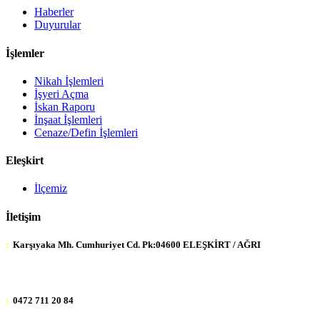
Haberler
Duyurular
İşlemler
Nikah İşlemleri
İşyeri Açma
İskan Raporu
İnşaat İşlemleri
Cenaze/Defin İşlemleri
Eleşkirt
İlçemiz
İletişim
:
Karşıyaka Mh. Cumhuriyet Cd. Pk:04600 ELEŞKİRT / AĞRI
:
0472 711 20 84