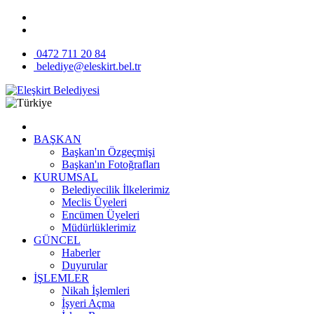
0472 711 20 84
belediye@eleskirt.bel.tr
BAŞKAN
Başkan'ın Özgeçmişi
Başkan'ın Fotoğrafları
KURUMSAL
Belediyecilik İlkelerimiz
Meclis Üyeleri
Encümen Üyeleri
Müdürlüklerimiz
GÜNCEL
Haberler
Duyurular
İŞLEMLER
Nikah İşlemleri
İşyeri Açma