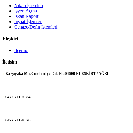
Nikah İşlemleri
İşyeri Açma
İskan Raporu
İnşaat İşlemleri
Cenaze/Defin İşlemleri
Eleşkirt
İlçemiz
İletişim
:
Karşıyaka Mh. Cumhuriyet Cd. Pk:04600 ELEŞKİRT / AĞRI
:
0472 711 20 84
:
0472 711 40 26