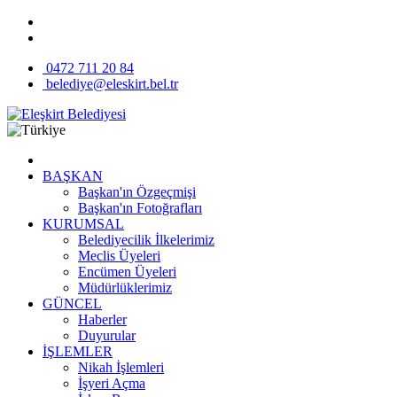
0472 711 20 84
belediye@eleskirt.bel.tr
BAŞKAN
Başkan'ın Özgeçmişi
Başkan'ın Fotoğrafları
KURUMSAL
Belediyecilik İlkelerimiz
Meclis Üyeleri
Encümen Üyeleri
Müdürlüklerimiz
GÜNCEL
Haberler
Duyurular
İŞLEMLER
Nikah İşlemleri
İşyeri Açma