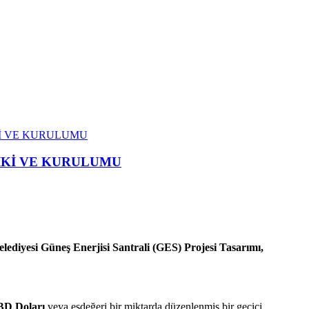
İKİ VE KURULUMU
RİKİ VE KURULUMU
elediyesi Güneş Enerjisi Santrali (GES) Projesi Tasarımı,
ABD Doları
veya eşdeğeri bir miktarda düzenlenmiş bir geçici