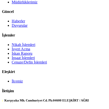
Müdürlüklerimiz
Güncel
Haberler
Duyurular
İşlemler
Nikah İşlemleri
İşyeri Açma
İskan Raporu
İnşaat İşlemleri
Cenaze/Defin İşlemleri
Eleşkirt
İlçemiz
İletişim
:
Karşıyaka Mh. Cumhuriyet Cd. Pk:04600 ELEŞKİRT / AĞRI