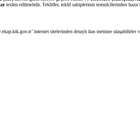
dar
teslim edilmelidir. Teklifler, teklif sahiplerinin temsilcilerinden ha
ap.kik.gov.tr’ internet sitelerinden detaylı ilan metnine ulaşabilirler ve