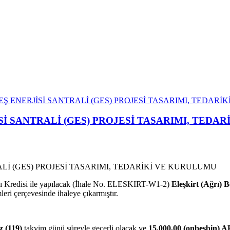
EŞ ENERJİSİ SANTRALİ (GES) PROJESİ TASARIMI, TEDAR
Sİ SANTRALİ (GES) PROJESİ TASARIMI, TEDA
sı Kredisi ile yapılacak (İhale No. ELESKIRT-W1-2)
Eleşkirt (Ağrı) B
leri çerçevesinde ihaleye çıkarmıştır.
 (119)
takvim günü süreyle geçerli olacak ve
15.000,00 (onbeşbin) 