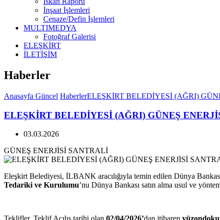
İskan Raporu
İnşaat İşlemleri
Cenaze/Defin İşlemleri
MULTIMEDYA
Fotoğraf Galerisi
ELEŞKİRT
İLETİŞİM
Haberler
Anasayfa
Güncel
Haberler
ELEŞKİRT BELEDİYESİ (AĞRI) GÜN
ELEŞKİRT BELEDİYESİ (AĞRI) GÜNEŞ ENERJİ
03.03.2026
GÜNEŞ ENERJİSİ SANTRALİ
Eleşkirt Belediyesi, İLBANK aracılığıyla temin edilen Dünya Banka
Tedariki ve Kurulumu
’nu Dünya Bankası satın alma usul ve yöntem
Teklifler, Teklif Açılış tarihi olan
02/04/2026’
dan itibaren
yüzondokuz