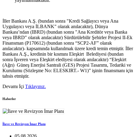
yayımlanmaktadır.
İller Bankası A.Ş. (bundan sonra "Kredi Sağlayıcı veya Ana
Uygulayıcı veya İLBANK" olarak anılacaktır), Dünya
Bankası’ndan (IBRD) (bundan sonra "Ana Kreditör veya Banka
veya IBRD" olarak anılacaktır) Sürdürülebilir Şehirler Projesi II-Ek
Finansman (P170612) (bundan sonra “SCP2-AF” olarak
anılacaktır)- kapsamında kullanılmak üzere kredi temin etmiştir. İller
Bankası A.Ş., kredinin bir kısmını Eleşkirt Belediyesi (bundan
sonra İşveren veya Eleşkirt elediyesi olarak anılacaktır) “Eleşkirt
(Ağrı) Güneş Enerjisi Santrali (GES) Projesi Tasarımı, Tedariki ve
Kurulumu (Sözleşme No: ELESKIRT.- W1)” işinin finansmanı için
tahsis etmiştir.
Devamı İçi
Tıklayınız.
Haberler
İlave ve Revizyon İmar Planı
05.08.2026