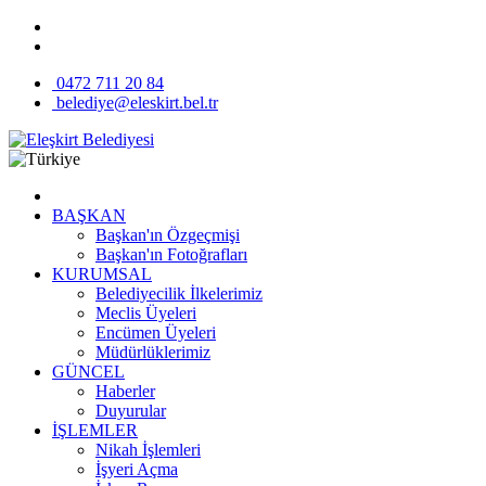
0472 711 20 84
belediye@eleskirt.bel.tr
BAŞKAN
Başkan'ın Özgeçmişi
Başkan'ın Fotoğrafları
KURUMSAL
Belediyecilik İlkelerimiz
Meclis Üyeleri
Encümen Üyeleri
Müdürlüklerimiz
GÜNCEL
Haberler
Duyurular
İŞLEMLER
Nikah İşlemleri
İşyeri Açma