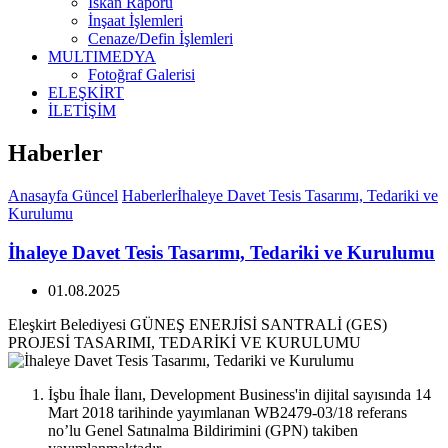
İskan Raporu
İnşaat İşlemleri
Cenaze/Defin İşlemleri
MULTIMEDYA
Fotoğraf Galerisi
ELEŞKİRT
İLETİŞİM
Haberler
Anasayfa
Güncel
Haberler
İhaleye Davet Tesis Tasarımı, Tedariki ve
Kurulumu
İhaleye Davet Tesis Tasarımı, Tedariki ve Kurulumu
01.08.2025
Eleşkirt Belediyesi GÜNEŞ ENERJİSİ SANTRALİ (GES)
PROJESİ TASARIMI, TEDARİKİ VE KURULUMU
İşbu İhale İlanı, Development Business'in dijital sayısında 14
Mart 2018 tarihinde yayımlanan WB2479-03/18 referans
no’lu Genel Satınalma Bildirimini (GPN) takiben