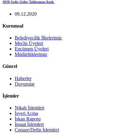
2020 Gelir-Gider Tablomuzu Astık.
09.12.2020
Kurumsal
Belediyecilik İlkelerimiz
Meclis Üyeleri
Encümen Üyeleri
Müdürlüklerimiz
Güncel
Haberler
Duyurular
İşlemler
Nikah İşlemleri
İşyeri Açma
İskan Raporu
İnşaat İşlemleri
Cenaze/Defin İşlemleri