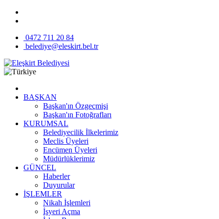
0472 711 20 84
belediye@eleskirt.bel.tr
BAŞKAN
Başkan'ın Özgeçmişi
Başkan'ın Fotoğrafları
KURUMSAL
Belediyecilik İlkelerimiz
Meclis Üyeleri
Encümen Üyeleri
Müdürlüklerimiz
GÜNCEL
Haberler
Duyurular
İŞLEMLER
Nikah İşlemleri
İşyeri Açma