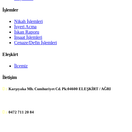
İşlemler
Nikah İşlemleri
İşyeri Açma
İskan Raporu
İnşaat İşlemleri
Cenaze/Defin İşlemleri
Eleşkirt
İlçemiz
İletişim
:
Karşıyaka Mh. Cumhuriyet Cd. Pk:04600 ELEŞKİRT / AĞRI
:
0472 711 20 84