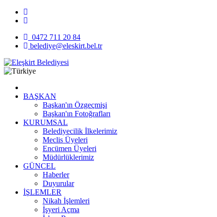
0472 711 20 84
belediye@eleskirt.bel.tr
BAŞKAN
Başkan'ın Özgeçmişi
Başkan'ın Fotoğrafları
KURUMSAL
Belediyecilik İlkelerimiz
Meclis Üyeleri
Encümen Üyeleri
Müdürlüklerimiz
GÜNCEL
Haberler
Duyurular
İŞLEMLER
Nikah İşlemleri
İşyeri Açma