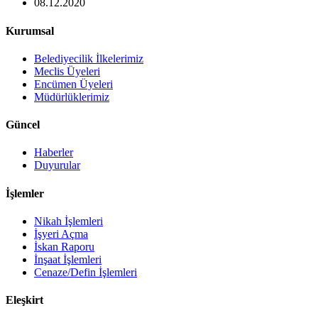
08.12.2020
Kurumsal
Belediyecilik İlkelerimiz
Meclis Üyeleri
Encümen Üyeleri
Müdürlüklerimiz
Güncel
Haberler
Duyurular
İşlemler
Nikah İşlemleri
İşyeri Açma
İskan Raporu
İnşaat İşlemleri
Cenaze/Defin İşlemleri
Eleşkirt