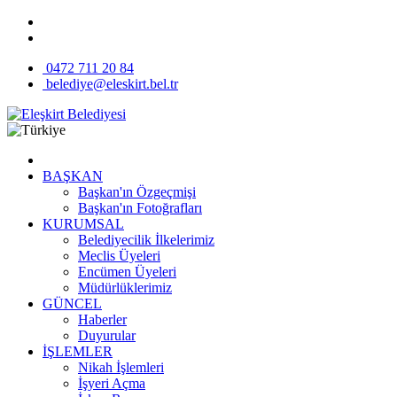
0472 711 20 84
belediye@eleskirt.bel.tr
BAŞKAN
Başkan'ın Özgeçmişi
Başkan'ın Fotoğrafları
KURUMSAL
Belediyecilik İlkelerimiz
Meclis Üyeleri
Encümen Üyeleri
Müdürlüklerimiz
GÜNCEL
Haberler
Duyurular
İŞLEMLER
Nikah İşlemleri
İşyeri Açma