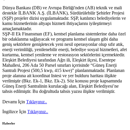
Dünya Bankası (DB) ve Avrupa Birliği'nden (AB) teknik ve mali
destekle İLBANK A.Ş. (İLBANK), Sürdürülebilir Şehirler Projesi
(SŞP) projeler dizisi uygulamaktadır. SŞP, katılımcı belediyelerin ve
kamu hizmetlerinin altyapı hizmeti ihtiyaçlarını iyileştirmeyi
amaçlamaktadır.
SŞP-II Ek Finansman (EF), kentsel planlama sistemlerine daha özel
bir odaklanma sağlayacak ve programı kentsel ulaşım gibi daha
geniş sektörlere genişletecek yeni nesil operasyonlar olup sıfır atık,
enerji verimliliği, yenilenebilir enerji, belediye sosyal hizmetleri, afet
kurtarma, kentsel yenileme ve restorasyon sektörlerini içermektedir.
Eleşkirt Belediyesi tarafından Ağrı ili, Eleşkirt ilçesi, Esentepe
Mahallesi, 206 Ada 50 Parsel sınırları içerisinde “Güneş Enerji
Santrali Projesi (500,5 kwp, 415 kwe)” planlanmaktadır. Planlanan
proje alanına ait koordinat listesi ve yer bulduru haritası ilişikte
verilmiştir (Bkz. Ek-1, Bkz. Ek-2). Söz konusu proje kapsamında
Güneş Enerji Santralinin kurulacağı alan, Eleşkirt Belediyesi’ne
tahsis edilmiştir. Bu doğrultuda tahsis yazısı ilişikte verilmiştir.
Devamı İçin
Tıklayınız..
İngilizce İçin
Tıklayınız..
Haberler