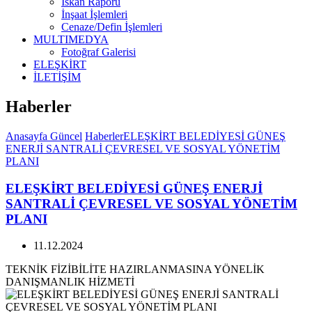
İskan Raporu
İnşaat İşlemleri
Cenaze/Defin İşlemleri
MULTIMEDYA
Fotoğraf Galerisi
ELEŞKİRT
İLETİŞİM
Haberler
Anasayfa
Güncel
Haberler
ELEŞKİRT BELEDİYESİ GÜNEŞ
ENERJİ SANTRALİ ÇEVRESEL VE SOSYAL YÖNETİM
PLANI
ELEŞKİRT BELEDİYESİ GÜNEŞ ENERJİ
SANTRALİ ÇEVRESEL VE SOSYAL YÖNETİM
PLANI
11.12.2024
TEKNİK FİZİBİLİTE HAZIRLANMASINA YÖNELİK
DANIŞMANLIK HİZMETİ