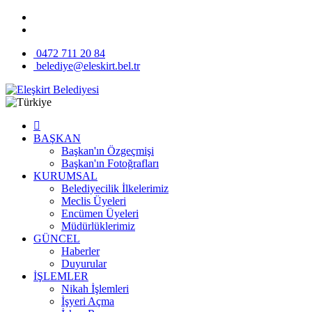
0472 711 20 84
belediye@eleskirt.bel.tr
BAŞKAN
Başkan'ın Özgeçmişi
Başkan'ın Fotoğrafları
KURUMSAL
Belediyecilik İlkelerimiz
Meclis Üyeleri
Encümen Üyeleri
Müdürlüklerimiz
GÜNCEL
Haberler
Duyurular
İŞLEMLER
Nikah İşlemleri
İşyeri Açma