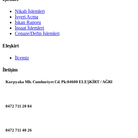
Nikah İşlemleri
İşyeri Açma
İskan Raporu
İnşaat İşlemleri
Cenaze/Defin İşlemleri
Eleşkirt
İlçemiz
İletişim
:
Karşıyaka Mh. Cumhuriyet Cd. Pk:04600 ELEŞKİRT / AĞRI
:
0472 711 20 84
:
0472 711 40 26