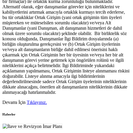
bir firma(lar) ile ortaklık kurma zorunluluğu bulunmaktadır.
Alternatif olarak, eğer danışmanlar görevler için niteliklerini ve
kabiliyetlerini artırmak amacıyla ortaklık kurmayı tercih ederlerse,
bu tür ortaklıklar Ortak Girişim (yani ortak girişimin tüm üyeleri
müştereken ve müteselsilen sorumlu olacaktır) ve/veya Alt
Danışmanlar (yani Danışman, alt danışmanın hizmetleri de dahil
olmak üzere sorumlu olacaktır) şeklinde olabilir. Bir birliktelik söz
konusu olduğunda, Danışmanlar İlgi Bildirim dosyalarında (a)
birliğin oluşturulma gerekçesini ve (b) Ortak Girişim üyelerinin
ve/veya alt danışmanların birliğe dahil edilmesi önerisini haklı
çıkarmak için Ortak Girişimin her bir üyesinin ve/veya her bir alt
danışmanın görevi yerine getirmek için öngörülen rolünü ve ilgili
niteliklerini açıkça belirtmelidir. İlgi Bildiriminde yukarıdaki
açıklamanın yapılmaması, Ortak Girişimin listeye alınmaması riskini
doğurabilir. Listeye alınma amacıyla ilgi bildirimlerinin
değerlendirilmesinde sadece Ortak Girişim üyelerinin niteliklerinin
dikkate alınacağını, önerilen alt danışmanların niteliklerinin dikkate
alınmayacağı hatırlanmalıdır.
Devamı İçin
Tıklayınız.
Haberler