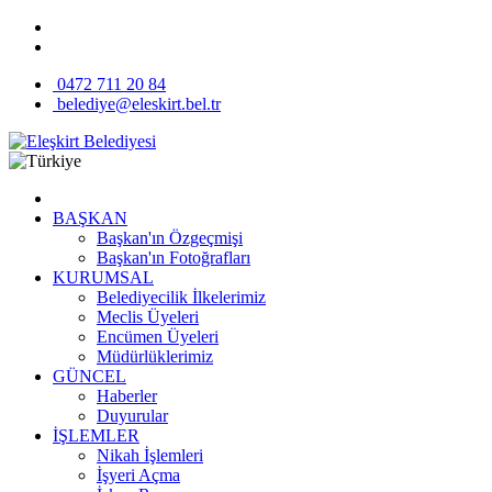
0472 711 20 84
belediye@eleskirt.bel.tr
BAŞKAN
Başkan'ın Özgeçmişi
Başkan'ın Fotoğrafları
KURUMSAL
Belediyecilik İlkelerimiz
Meclis Üyeleri
Encümen Üyeleri
Müdürlüklerimiz
GÜNCEL
Haberler
Duyurular
İŞLEMLER
Nikah İşlemleri
İşyeri Açma