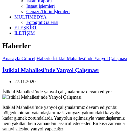
İskan Raporu
İnşaat İşlemleri
Cenaze/Defin İşlemleri
MULTIMEDYA
Fotoğraf Galerisi
ELEŞKİRT
İLETİŞİM
Haberler
Anasayfa
Güncel
Haberler
İstiklal Mahallesi’nde Yanyol Çalışması
İstiklal Mahallesi’nde Yanyol Çalışması
27.11.2020
İstiklal Mahallesi’nde yanyol çalışmalarımız devam ediyor.
İstiklal Mahallesi’nde yanyol çalışmalarımız devam ediyor.bu
bölgede oturan vatandaşlarımız Uzunyazı yakınındaki kavşağa
kadar gitmek zorundalardı. Yanyolun açılmasıyla vatandaşlarımız
hem yakıttan hem zamandan tasarruf edecekler. En kısa zamanda
sanayi sitesine yanyol yapacağız.