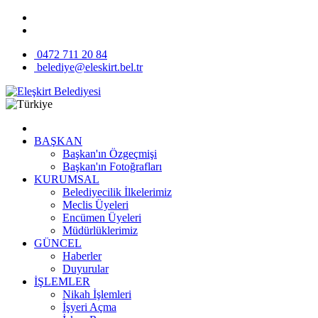
0472 711 20 84
belediye@eleskirt.bel.tr
BAŞKAN
Başkan'ın Özgeçmişi
Başkan'ın Fotoğrafları
KURUMSAL
Belediyecilik İlkelerimiz
Meclis Üyeleri
Encümen Üyeleri
Müdürlüklerimiz
GÜNCEL
Haberler
Duyurular
İŞLEMLER
Nikah İşlemleri
İşyeri Açma