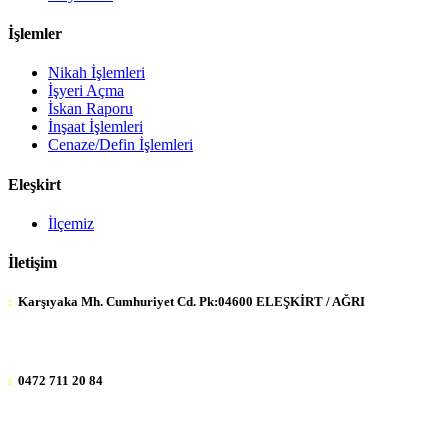
İşlemler
Nikah İşlemleri
İşyeri Açma
İskan Raporu
İnşaat İşlemleri
Cenaze/Defin İşlemleri
Eleşkirt
İlçemiz
İletişim
:
Karşıyaka Mh. Cumhuriyet Cd. Pk:04600 ELEŞKİRT / AĞRI
:
0472 711 20 84