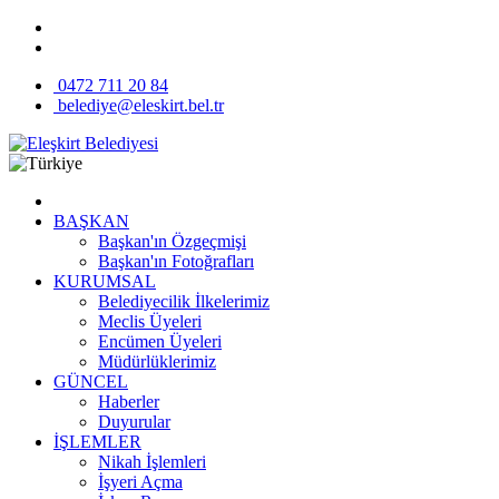
0472 711 20 84
belediye@eleskirt.bel.tr
BAŞKAN
Başkan'ın Özgeçmişi
Başkan'ın Fotoğrafları
KURUMSAL
Belediyecilik İlkelerimiz
Meclis Üyeleri
Encümen Üyeleri
Müdürlüklerimiz
GÜNCEL
Haberler
Duyurular
İŞLEMLER
Nikah İşlemleri
İşyeri Açma