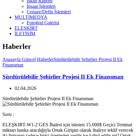
İskan Raporu
İnşaat İşlemleri
Cenaze/Defin İşlemleri
MULTIMEDYA
Fotoğraf Galerisi
ELEŞKİRT
İLETİŞİM
Haberler
Anasayfa
Güncel
Haberler
Sürdürülebilir Şehirlier Projesi II Ek
Finansman
Sürdürülebilir Şehirlier Projesi II Ek Finansman
02.04.2026
Sürdürülebilir Şehirlier Projesi II Ek Finansman
Soru :
ELEŞKIRT-W1-2 GES İhalesi için istenen 15.000$ Geçici Teminat
miktarı banka aracılığıyla Ortak Girişim olarak ihaleye teklif verecek
iki firmanın sadece birisi üzerinden verilir ise kabul edilir mi? Ortak