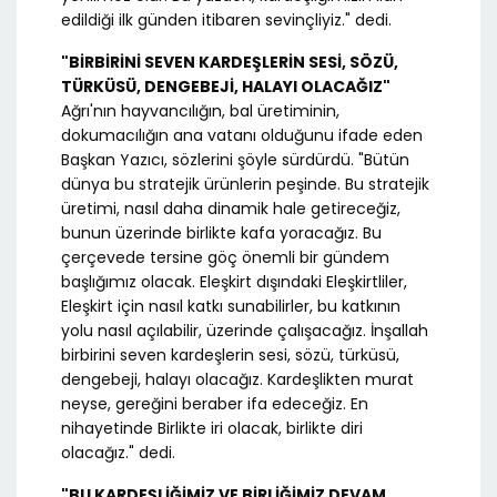
edildiği ilk günden itibaren sevinçliyiz." dedi.
"BİRBİRİNİ SEVEN KARDEŞLERİN SESİ, SÖZÜ,
TÜRKÜSÜ, DENGEBEJİ, HALAYI OLACAĞIZ"
Ağrı'nın hayvancılığın, bal üretiminin,
dokumacılığın ana vatanı olduğunu ifade eden
Başkan Yazıcı, sözlerini şöyle sürdürdü. "Bütün
dünya bu stratejik ürünlerin peşinde. Bu stratejik
üretimi, nasıl daha dinamik hale getireceğiz,
bunun üzerinde birlikte kafa yoracağız. Bu
çerçevede tersine göç önemli bir gündem
başlığımız olacak. Eleşkirt dışındaki Eleşkirtliler,
Eleşkirt için nasıl katkı sunabilirler, bu katkının
yolu nasıl açılabilir, üzerinde çalışacağız. İnşallah
birbirini seven kardeşlerin sesi, sözü, türküsü,
dengebeji, halayı olacağız. Kardeşlikten murat
neyse, gereğini beraber ifa edeceğiz. En
nihayetinde Birlikte iri olacak, birlikte diri
olacağız." dedi.
"BU KARDEŞLİĞİMİZ VE BİRLİĞİMİZ DEVAM