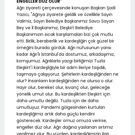
ENGELLER DÜZ OLUR"
Ağrı ziyareti çerçevesinde konuşan Başkan Şadi
Yazıcı, "Ağrıya ziyarete geldik ve özellikle Sayın
Valimiz, Sayın Belediye Başkanımız Savcı Sayan
Bey ve İl Başkanımız, Eleşkirt Belediye
Başkanımızın sıcak karşılamaları bizi çok mutlu
etti. Birlik, beraberlik ve kardeşliğin çok güzel bir
örneğini burada gördük. Ağrı nüfusunun yarısı
kadar Ağrı'lı İstanbul'da dostumuz, arkadaşımız,
komşumuz. Ağrılılarla yazgı birliğimizi Tuzla
Eleşkirt'i kardeşliğiyle bir adım ileriye taşıdık,
taşımaya çalışıyoruz. Şehirlerin kardeşliğinden ne
olur? İnsanların kardeşliğinden ne olursa o olur.
Hayır olur, bereket olur, kıvanç olur, geleceğe
yönelik umut olur. Bu kardeşlikten Eleşkirt için
daha umutlu değiliz. Tuzla için de daha
umutluyuz. Pandemi gölgesinden kurtulan
kardeşliğimiz artık daha güçlü kendini
gösterecek. Kardeşler omuz omuza verirse,
engeller düz olur. Ağrı dağına yaslanan sırtımız
yenilmez olur. Bu yüzden, kardeşliğimizin ilan