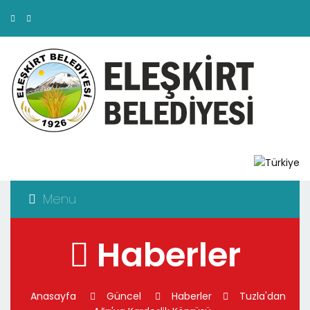
Menu
Haberler
Anasayfa
Güncel
Haberler
Tuzla'dan