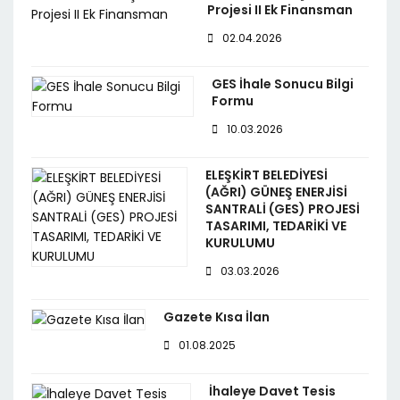
Projesi II Ek Finansman
02.04.2026
GES İhale Sonucu Bilgi
Formu
10.03.2026
ELEŞKİRT BELEDİYESİ
(AĞRI) GÜNEŞ ENERJİSİ
SANTRALİ (GES) PROJESİ
TASARIMI, TEDARİKİ VE
KURULUMU
03.03.2026
Gazete Kısa İlan
01.08.2025
İhaleye Davet Tesis