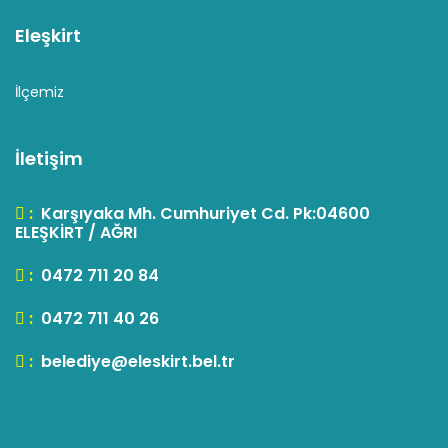
Eleşkirt
İlçemiz
İletişim
:
Karşıyaka Mh. Cumhuriyet Cd. Pk:04600
ELEŞKİRT / AĞRI
:
0472 711 20 84
:
0472 711 40 26
:
belediye@eleskirt.bel.tr