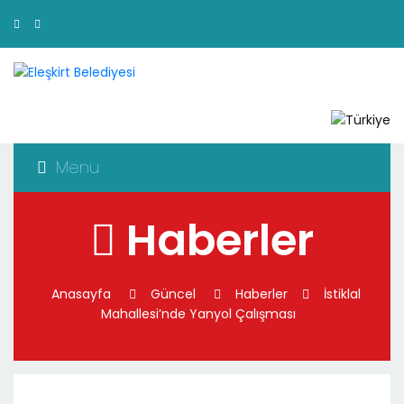
Menu
Haberler
Anasayfa
Güncel
Haberler
İstiklal
Mahallesi’nde Yanyol Çalışması