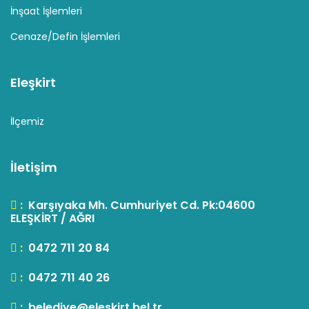
İnşaat İşlemleri
Cenaze/Defin İşlemleri
Eleşkirt
İlçemiz
İletişim
:
Karşıyaka Mh. Cumhuriyet Cd. Pk:04600
ELEŞKİRT / AĞRI
:
0472 711 20 84
:
0472 711 40 26
:
belediye@eleskirt.bel.tr