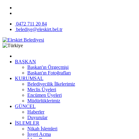
0472 711 20 84
belediye@eleskirt.bel.tr
BAŞKAN
Başkan'ın Özgeçmişi
Başkan'ın Fotoğrafları
KURUMSAL
Belediyecilik İlkelerimiz
Meclis Üyeleri
Encümen Üyeleri
Müdürlüklerimiz
GÜNCEL
Haberler
Duyurular
İŞLEMLER
Nikah İşlemleri
İşyeri Açma