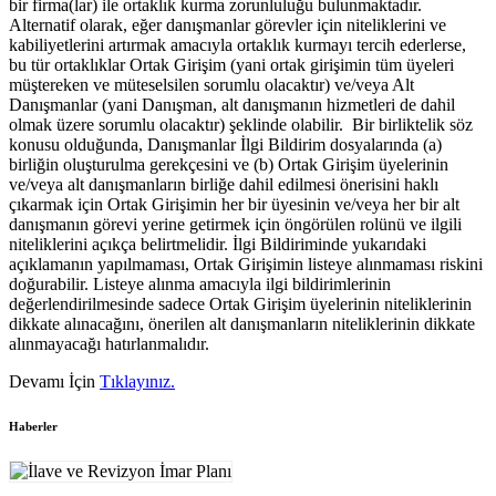
bir firma(lar) ile ortaklık kurma zorunluluğu bulunmaktadır.
Alternatif olarak, eğer danışmanlar görevler için niteliklerini ve
kabiliyetlerini artırmak amacıyla ortaklık kurmayı tercih ederlerse,
bu tür ortaklıklar Ortak Girişim (yani ortak girişimin tüm üyeleri
müştereken ve müteselsilen sorumlu olacaktır) ve/veya Alt
Danışmanlar (yani Danışman, alt danışmanın hizmetleri de dahil
olmak üzere sorumlu olacaktır) şeklinde olabilir. Bir birliktelik söz
konusu olduğunda, Danışmanlar İlgi Bildirim dosyalarında (a)
birliğin oluşturulma gerekçesini ve (b) Ortak Girişim üyelerinin
ve/veya alt danışmanların birliğe dahil edilmesi önerisini haklı
çıkarmak için Ortak Girişimin her bir üyesinin ve/veya her bir alt
danışmanın görevi yerine getirmek için öngörülen rolünü ve ilgili
niteliklerini açıkça belirtmelidir. İlgi Bildiriminde yukarıdaki
açıklamanın yapılmaması, Ortak Girişimin listeye alınmaması riskini
doğurabilir. Listeye alınma amacıyla ilgi bildirimlerinin
değerlendirilmesinde sadece Ortak Girişim üyelerinin niteliklerinin
dikkate alınacağını, önerilen alt danışmanların niteliklerinin dikkate
alınmayacağı hatırlanmalıdır.
Devamı İçin
Tıklayınız.
Haberler