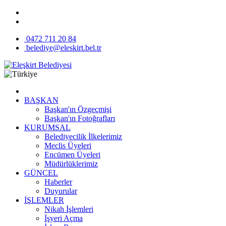
0472 711 20 84
belediye@eleskirt.bel.tr
BAŞKAN
Başkan'ın Özgeçmişi
Başkan'ın Fotoğrafları
KURUMSAL
Belediyecilik İlkelerimiz
Meclis Üyeleri
Encümen Üyeleri
Müdürlüklerimiz
GÜNCEL
Haberler
Duyurular
İŞLEMLER
Nikah İşlemleri
İşyeri Açma