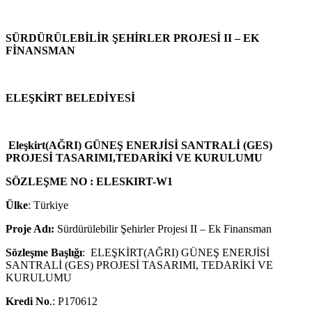
SÜRDÜRÜLEBİLİR ŞEHİRLER PROJESİ II – EK
FİNANSMAN
ELEŞKİRT BELEDİYESİ
Eleşkirt(AĞRI) GÜNEŞ ENERJİSİ SANTRALİ (GES)
PROJESİ TASARIMI,TEDARİKİ VE KURULUMU
SÖZLEŞME NO : ELESKIRT-W1
Ülke
: Türkiye
Proje Adı:
Sürdürülebilir Şehirler Projesi II – Ek Finansman
Sözleşme Başlığı
: ELEŞKİRT(AĞRI) GÜNEŞ ENERJİSİ
SANTRALİ (GES) PROJESİ TASARIMI, TEDARİKİ VE
KURULUMU
Kredi No
.: P170612