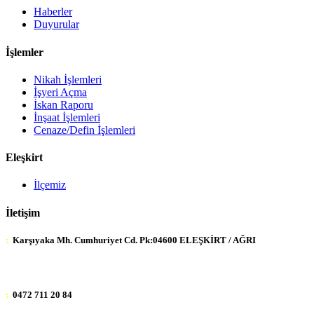
Haberler
Duyurular
İşlemler
Nikah İşlemleri
İşyeri Açma
İskan Raporu
İnşaat İşlemleri
Cenaze/Defin İşlemleri
Eleşkirt
İlçemiz
İletişim
:
Karşıyaka Mh. Cumhuriyet Cd. Pk:04600 ELEŞKİRT / AĞRI
:
0472 711 20 84