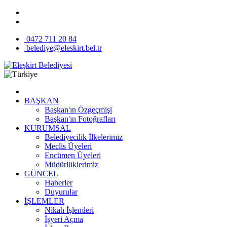
0472 711 20 84
belediye@eleskirt.bel.tr
BAŞKAN
Başkan'ın Özgeçmişi
Başkan'ın Fotoğrafları
KURUMSAL
Belediyecilik İlkelerimiz
Meclis Üyeleri
Encümen Üyeleri
Müdürlüklerimiz
GÜNCEL
Haberler
Duyurular
İŞLEMLER
Nikah İşlemleri
İşyeri Açma