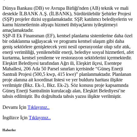
Dünya Bankası (DB) ve Avrupa Birliği'nden (AB) teknik ve mali
destekle İLBANK A.Ş. (İLBANK), Sürdürülebilir Şehirler Projesi
(SŞP) projeler dizisi uygulamaktadır. SŞP, katılımcı belediyelerin ve
kamu hizmetlerinin altyapı hizmeti ihtiyaçlarını iyileştirmeyi
amaçlamaktadır.
SŞP-II Ek Finansman (EF), kentsel planlama sistemlerine daha özel
bir odaklanma sağlayacak ve programı kentsel ulaşım gibi daha
geniş sektörlere genişletecek yeni nesil operasyonlar olup sıfır atık,
enerji verimliliği, yenilenebilir enerji, belediye sosyal hizmetleri, afet
kurtarma, kentsel yenileme ve restorasyon sektörlerini içermektedir.
Eleşkirt Belediyesi tarafından Ağrı ili, Eleşkirt ilçesi, Esentepe
Mahallesi, 206 Ada 50 Parsel sınırları içerisinde “Güneş Enerji
Santrali Projesi (500,5 kwp, 415 kwe)” planlanmaktadır. Planlanan
proje alanına ait koordinat listesi ve yer bulduru haritası ilişikte
verilmiştir (Bkz. Ek-1, Bkz. Ek-2). Söz konusu proje kapsamında
Güneş Enerji Santralinin kurulacağı alan, Eleşkirt Belediyesi’ne
tahsis edilmiştir. Bu doğrultuda tahsis yazısı ilişikte verilmiştir.
Devamı İçin
Tıklayınız..
İngilizce İçin
Tıklayınız..
Haberler