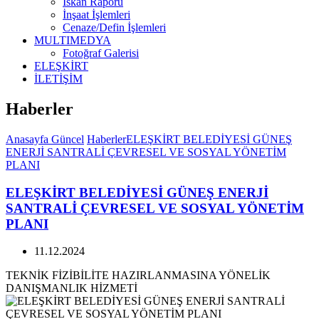
İskan Raporu
İnşaat İşlemleri
Cenaze/Defin İşlemleri
MULTIMEDYA
Fotoğraf Galerisi
ELEŞKİRT
İLETİŞİM
Haberler
Anasayfa
Güncel
Haberler
ELEŞKİRT BELEDİYESİ GÜNEŞ
ENERJİ SANTRALİ ÇEVRESEL VE SOSYAL YÖNETİM
PLANI
ELEŞKİRT BELEDİYESİ GÜNEŞ ENERJİ
SANTRALİ ÇEVRESEL VE SOSYAL YÖNETİM
PLANI
11.12.2024
TEKNİK FİZİBİLİTE HAZIRLANMASINA YÖNELİK
DANIŞMANLIK HİZMETİ