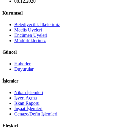
08.12.2020
Kurumsal
Belediyecilik İlkelerimiz
Meclis Üyeleri
Encümen Üyeleri
Müdürlüklerimiz
Güncel
Haberler
Duyurular
İşlemler
Nikah İşlemleri
İşyeri Açma
İskan Raporu
İnşaat İşlemleri
Cenaze/Defin İşlemleri
Eleşkirt