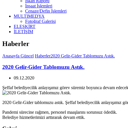
İskan Raporu
İnşaat İşlemleri
Cenaze/Defin İşlemleri
MULTIMEDYA
Fotoğraf Galerisi
ELEŞKİRT
İLETİŞİM
Haberler
Anasayfa
Güncel
Haberler
2020 Gelir-Gider Tablomuzu Astık.
2020 Gelir-Gider Tablomuzu Astık.
09.12.2020
Şeffaf belediyecilik anlayışımız görev süremiz boyunca devam edecekt
2020 Gelir-Gider tablomuzu astık. Şeffaf belediyecilik anlayışımız g
Pandemi sürecine rağmen, personel maaşlarını sorunsuz ödedik.
Belediye hizmetlerimizi arttırarak devam ettik.