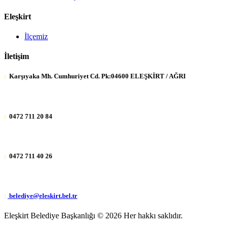
Eleşkirt
İlçemiz
İletişim
:
Karşıyaka Mh. Cumhuriyet Cd. Pk:04600 ELEŞKİRT / AĞRI
:
0472 711 20 84
:
0472 711 40 26
:
belediye@eleskirt.bel.tr
Eleşkirt Belediye Başkanlığı ©
2026 Her hakkı saklıdır.