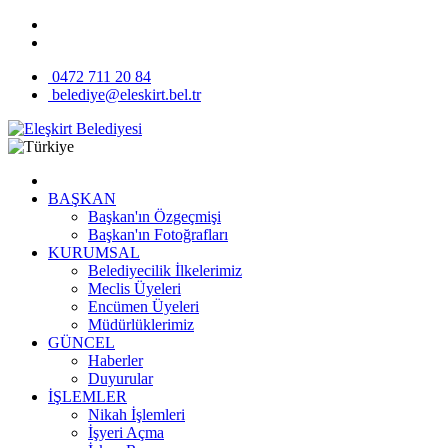
0472 711 20 84
belediye@eleskirt.bel.tr
BAŞKAN
Başkan'ın Özgeçmişi
Başkan'ın Fotoğrafları
KURUMSAL
Belediyecilik İlkelerimiz
Meclis Üyeleri
Encümen Üyeleri
Müdürlüklerimiz
GÜNCEL
Haberler
Duyurular
İŞLEMLER
Nikah İşlemleri
İşyeri Açma