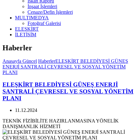
İskan Raporu
İnşaat İşlemleri
Cenaze/Defin İşlemleri
MULTIMEDYA
Fotoğraf Galerisi
ELEŞKİRT
İLETİŞİM
Haberler
Anasayfa
Güncel
Haberler
ELEŞKİRT BELEDİYESİ GÜNEŞ
ENERJİ SANTRALİ ÇEVRESEL VE SOSYAL YÖNETİM
PLANI
ELEŞKİRT BELEDİYESİ GÜNEŞ ENERJİ
SANTRALİ ÇEVRESEL VE SOSYAL YÖNETİM
PLANI
11.12.2024
TEKNİK FİZİBİLİTE HAZIRLANMASINA YÖNELİK
DANIŞMANLIK HİZMETİ