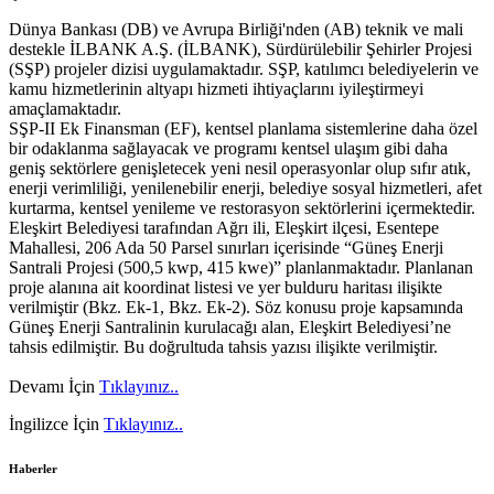
Dünya Bankası (DB) ve Avrupa Birliği'nden (AB) teknik ve mali
destekle İLBANK A.Ş. (İLBANK), Sürdürülebilir Şehirler Projesi
(SŞP) projeler dizisi uygulamaktadır. SŞP, katılımcı belediyelerin ve
kamu hizmetlerinin altyapı hizmeti ihtiyaçlarını iyileştirmeyi
amaçlamaktadır.
SŞP-II Ek Finansman (EF), kentsel planlama sistemlerine daha özel
bir odaklanma sağlayacak ve programı kentsel ulaşım gibi daha
geniş sektörlere genişletecek yeni nesil operasyonlar olup sıfır atık,
enerji verimliliği, yenilenebilir enerji, belediye sosyal hizmetleri, afet
kurtarma, kentsel yenileme ve restorasyon sektörlerini içermektedir.
Eleşkirt Belediyesi tarafından Ağrı ili, Eleşkirt ilçesi, Esentepe
Mahallesi, 206 Ada 50 Parsel sınırları içerisinde “Güneş Enerji
Santrali Projesi (500,5 kwp, 415 kwe)” planlanmaktadır. Planlanan
proje alanına ait koordinat listesi ve yer bulduru haritası ilişikte
verilmiştir (Bkz. Ek-1, Bkz. Ek-2). Söz konusu proje kapsamında
Güneş Enerji Santralinin kurulacağı alan, Eleşkirt Belediyesi’ne
tahsis edilmiştir. Bu doğrultuda tahsis yazısı ilişikte verilmiştir.
Devamı İçin
Tıklayınız..
İngilizce İçin
Tıklayınız..
Haberler