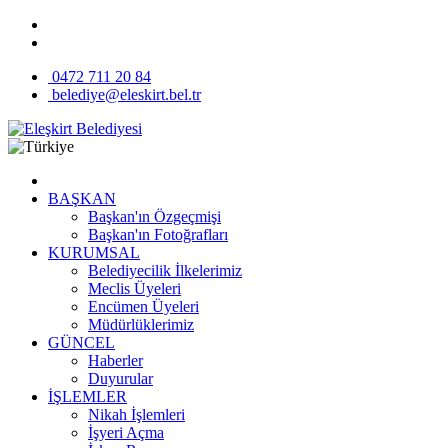
0472 711 20 84
belediye@eleskirt.bel.tr
BAŞKAN
Başkan'ın Özgeçmişi
Başkan'ın Fotoğrafları
KURUMSAL
Belediyecilik İlkelerimiz
Meclis Üyeleri
Encümen Üyeleri
Müdürlüklerimiz
GÜNCEL
Haberler
Duyurular
İŞLEMLER
Nikah İşlemleri
İşyeri Açma