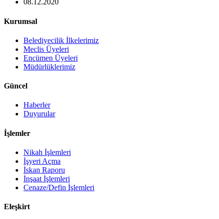
08.12.2020
Kurumsal
Belediyecilik İlkelerimiz
Meclis Üyeleri
Encümen Üyeleri
Müdürlüklerimiz
Güncel
Haberler
Duyurular
İşlemler
Nikah İşlemleri
İşyeri Açma
İskan Raporu
İnşaat İşlemleri
Cenaze/Defin İşlemleri
Eleşkirt