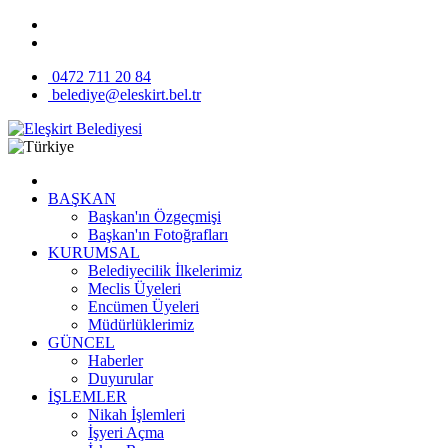
0472 711 20 84
belediye@eleskirt.bel.tr
BAŞKAN
Başkan'ın Özgeçmişi
Başkan'ın Fotoğrafları
KURUMSAL
Belediyecilik İlkelerimiz
Meclis Üyeleri
Encümen Üyeleri
Müdürlüklerimiz
GÜNCEL
Haberler
Duyurular
İŞLEMLER
Nikah İşlemleri
İşyeri Açma