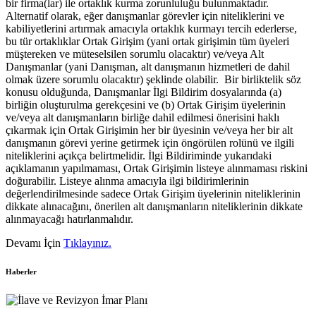
bir firma(lar) ile ortaklık kurma zorunluluğu bulunmaktadır.
Alternatif olarak, eğer danışmanlar görevler için niteliklerini ve
kabiliyetlerini artırmak amacıyla ortaklık kurmayı tercih ederlerse,
bu tür ortaklıklar Ortak Girişim (yani ortak girişimin tüm üyeleri
müştereken ve müteselsilen sorumlu olacaktır) ve/veya Alt
Danışmanlar (yani Danışman, alt danışmanın hizmetleri de dahil
olmak üzere sorumlu olacaktır) şeklinde olabilir. Bir birliktelik söz
konusu olduğunda, Danışmanlar İlgi Bildirim dosyalarında (a)
birliğin oluşturulma gerekçesini ve (b) Ortak Girişim üyelerinin
ve/veya alt danışmanların birliğe dahil edilmesi önerisini haklı
çıkarmak için Ortak Girişimin her bir üyesinin ve/veya her bir alt
danışmanın görevi yerine getirmek için öngörülen rolünü ve ilgili
niteliklerini açıkça belirtmelidir. İlgi Bildiriminde yukarıdaki
açıklamanın yapılmaması, Ortak Girişimin listeye alınmaması riskini
doğurabilir. Listeye alınma amacıyla ilgi bildirimlerinin
değerlendirilmesinde sadece Ortak Girişim üyelerinin niteliklerinin
dikkate alınacağını, önerilen alt danışmanların niteliklerinin dikkate
alınmayacağı hatırlanmalıdır.
Devamı İçin
Tıklayınız.
Haberler