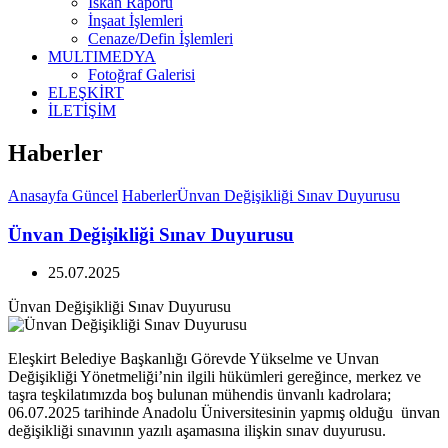
İskan Raporu
İnşaat İşlemleri
Cenaze/Defin İşlemleri
MULTIMEDYA
Fotoğraf Galerisi
ELEŞKİRT
İLETİŞİM
Haberler
Anasayfa
Güncel
Haberler
Ünvan Değişikliği Sınav Duyurusu
Ünvan Değişikliği Sınav Duyurusu
25.07.2025
Ünvan Değişikliği Sınav Duyurusu
Eleşkirt Belediye Başkanlığı Görevde Yükselme ve Unvan
Değişikliği Yönetmeliği’nin ilgili hükümleri gereğince, merkez ve
taşra teşkilatımızda boş bulunan mühendis ünvanlı kadrolara;
06.07.2025 tarihinde Anadolu Üniversitesinin yapmış olduğu ünvan
değişikliği sınavının yazılı aşamasına ilişkin sınav duyurusu.