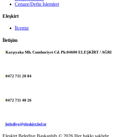
Cenaze/Defin İşlemleri
Eleşkirt
İlçemiz
İletişim
:
Karşıyaka Mh. Cumhuriyet Cd. Pk:04600 ELEŞKİRT / AĞRI
:
0472 711 20 84
:
0472 711 40 26
:
belediye@eleskirt.bel.tr
Eleşkirt Belediye Başkanlığı ©
2026 Her hakkı saklıdır.