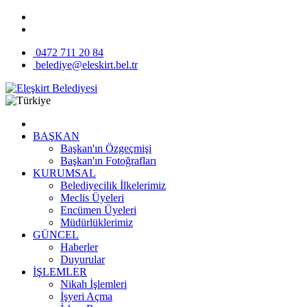
0472 711 20 84
belediye@eleskirt.bel.tr
BAŞKAN
Başkan'ın Özgeçmişi
Başkan'ın Fotoğrafları
KURUMSAL
Belediyecilik İlkelerimiz
Meclis Üyeleri
Encümen Üyeleri
Müdürlüklerimiz
GÜNCEL
Haberler
Duyurular
İŞLEMLER
Nikah İşlemleri
İşyeri Açma