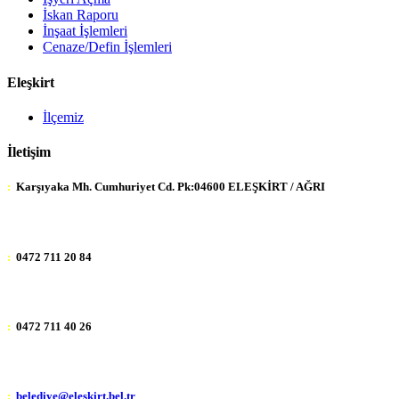
İskan Raporu
İnşaat İşlemleri
Cenaze/Defin İşlemleri
Eleşkirt
İlçemiz
İletişim
:
Karşıyaka Mh. Cumhuriyet Cd. Pk:04600 ELEŞKİRT / AĞRI
:
0472 711 20 84
:
0472 711 40 26
:
belediye@eleskirt.bel.tr