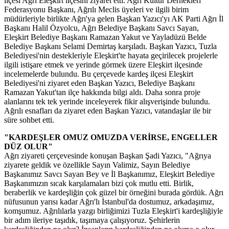
ilçesi Ağrı Eleşkirt ilçesini ziyaret etti. Ağrı Kültür Dernekleri
Federasyonu Başkanı, Ağrılı Meclis üyeleri ve ilgili birim
müdürleriyle birlikte Ağrı'ya gelen Başkan Yazıcı'yı AK Parti Ağrı İl
Başkanı Halil Özyolcu, Ağrı Belediye Başkanı Savcı Sayan,
Eleşkirt Belediye Başkanı Ramazan Yakut ve Yayladüzü Belde
Belediye Başkanı Selami Demirtaş karşıladı. Başkan Yazıcı, Tuzla
Belediyesi'nin destekleriyle Eleşkirt'te hayata geçirilecek projelerle
ilgili istişare etmek ve yerinde görmek üzere Eleşkirt ilçesinde
incelemelerde bulundu. Bu çerçevede kardeş ilçesi Eleşkirt
Belediyesi'ni ziyaret eden Başkan Yazıcı, Belediye Başkanı
Ramazan Yakut'tan ilçe hakkında bilgi aldı. Daha sonra proje
alanlarını tek tek yerinde inceleyerek fikir alışverişinde bulundu.
Ağrılı esnafları da ziyaret eden Başkan Yazıcı, vatandaşlar ile bir
süre sohbet etti.
"KARDEŞLER OMUZ OMUZDA VERİRSE, ENGELLER
DÜZ OLUR"
Ağrı ziyareti çerçevesinde konuşan Başkan Şadi Yazıcı, "Ağrıya
ziyarete geldik ve özellikle Sayın Valimiz, Sayın Belediye
Başkanımız Savcı Sayan Bey ve İl Başkanımız, Eleşkirt Belediye
Başkanımızın sıcak karşılamaları bizi çok mutlu etti. Birlik,
beraberlik ve kardeşliğin çok güzel bir örneğini burada gördük. Ağrı
nüfusunun yarısı kadar Ağrı'lı İstanbul'da dostumuz, arkadaşımız,
komşumuz. Ağrılılarla yazgı birliğimizi Tuzla Eleşkirt'i kardeşliğiyle
bir adım ileriye taşıdık, taşımaya çalışıyoruz. Şehirlerin