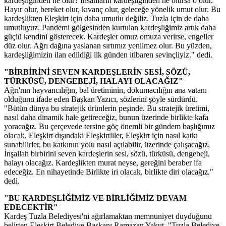
kardeşliğinden ne olur? İnsanların kardeşliğinden ne olursa o olur.
Hayır olur, bereket olur, kıvanç olur, geleceğe yönelik umut olur. Bu
kardeşlikten Eleşkirt için daha umutlu değiliz. Tuzla için de daha
umutluyuz. Pandemi gölgesinden kurtulan kardeşliğimiz artık daha
güçlü kendini gösterecek. Kardeşler omuz omuza verirse, engeller
düz olur. Ağrı dağına yaslanan sırtımız yenilmez olur. Bu yüzden,
kardeşliğimizin ilan edildiği ilk günden itibaren sevinçliyiz." dedi.
"BİRBİRİNİ SEVEN KARDEŞLERİN SESİ, SÖZÜ,
TÜRKÜSÜ, DENGEBEJİ, HALAYI OLACAĞIZ"
Ağrı'nın hayvancılığın, bal üretiminin, dokumacılığın ana vatanı
olduğunu ifade eden Başkan Yazıcı, sözlerini şöyle sürdürdü.
"Bütün dünya bu stratejik ürünlerin peşinde. Bu stratejik üretimi,
nasıl daha dinamik hale getireceğiz, bunun üzerinde birlikte kafa
yoracağız. Bu çerçevede tersine göç önemli bir gündem başlığımız
olacak. Eleşkirt dışındaki Eleşkirtliler, Eleşkirt için nasıl katkı
sunabilirler, bu katkının yolu nasıl açılabilir, üzerinde çalışacağız.
İnşallah birbirini seven kardeşlerin sesi, sözü, türküsü, dengebeji,
halayı olacağız. Kardeşlikten murat neyse, gereğini beraber ifa
edeceğiz. En nihayetinde Birlikte iri olacak, birlikte diri olacağız."
dedi.
"BU KARDEŞLİĞİMİZ VE BİRLİĞİMİZ DEVAM
EDECEKTİR"
Kardeş Tuzla Belediyesi'ni ağırlamaktan memnuniyet duyduğunu
belirten Eleşkirt Belediye Başkanı Ramazan Yakut, "Tuzla Belediye