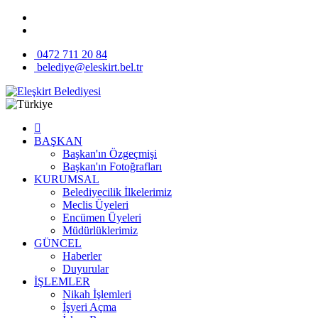
0472 711 20 84
belediye@eleskirt.bel.tr
BAŞKAN
Başkan'ın Özgeçmişi
Başkan'ın Fotoğrafları
KURUMSAL
Belediyecilik İlkelerimiz
Meclis Üyeleri
Encümen Üyeleri
Müdürlüklerimiz
GÜNCEL
Haberler
Duyurular
İŞLEMLER
Nikah İşlemleri
İşyeri Açma