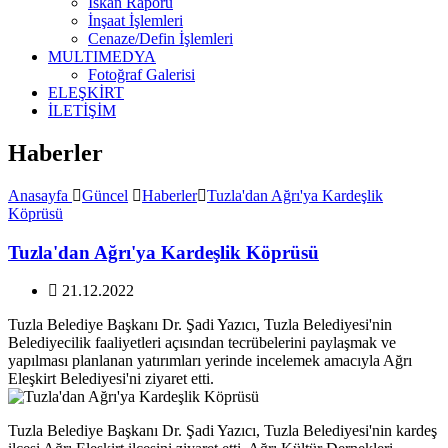
İskan Raporu
İnşaat İşlemleri
Cenaze/Defin İşlemleri
MULTIMEDYA
Fotoğraf Galerisi
ELEŞKİRT
İLETİŞİM
Haberler
Anasayfa
Güncel
Haberler
Tuzla'dan Ağrı'ya Kardeşlik
Köprüsü
Tuzla'dan Ağrı'ya Kardeşlik Köprüsü
21.12.2022
Tuzla Belediye Başkanı Dr. Şadi Yazıcı, Tuzla Belediyesi'nin
Belediyecilik faaliyetleri açısından tecrübelerini paylaşmak ve
yapılması planlanan yatırımları yerinde incelemek amacıyla Ağrı
Eleşkirt Belediyesi'ni ziyaret etti.
Tuzla Belediye Başkanı Dr. Şadi Yazıcı, Tuzla Belediyesi'nin kardeş