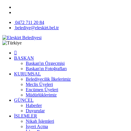
0472 711 20 84
belediye@eleskirt.bel.tr
BAŞKAN
Başkan'ın Özgeçmişi
Başkan'ın Fotoğrafları
KURUMSAL
Belediyecilik İlkelerimiz
Meclis Üyeleri
Encümen Üyeleri
Müdürlüklerimiz
GÜNCEL
Haberler
Duyurular
İŞLEMLER
Nikah İşlemleri
İşyeri Açma