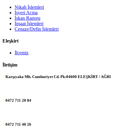
Nikah İşlemleri
İşyeri Açma
İskan Raporu
İnşaat İşlemleri
Cenaze/Defin İşlemleri
Eleşkirt
İlçemiz
İletişim
:
Karşıyaka Mh. Cumhuriyet Cd. Pk:04600 ELEŞKİRT / AĞRI
:
0472 711 20 84
:
0472 711 40 26