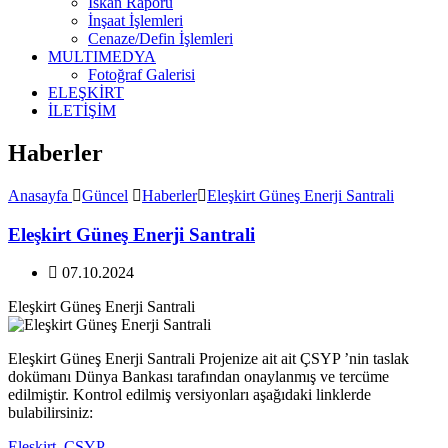
İskan Raporu
İnşaat İşlemleri
Cenaze/Defin İşlemleri
MULTIMEDYA
Fotoğraf Galerisi
ELEŞKİRT
İLETİŞİM
Haberler
Anasayfa
Güncel
Haberler
Eleşkirt Güneş Enerji Santrali
Eleşkirt Güneş Enerji Santrali
07.10.2024
Eleşkirt Güneş Enerji Santrali
Eleşkirt Güneş Enerji Santrali Projenize ait ait ÇSYP ’nin taslak
dokümanı Dünya Bankası tarafından onaylanmış ve tercüme
edilmiştir. Kontrol edilmiş versiyonları aşağıdaki linklerde
bulabilirsiniz:
Eleşkirt_CSYP