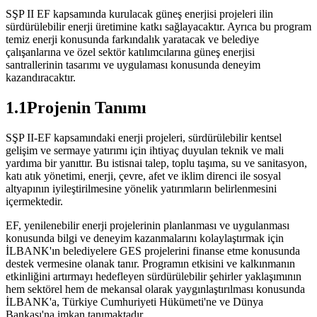
SŞP II EF kapsamında kurulacak güneş enerjisi projeleri ilin
sürdürülebilir enerji üretimine katkı sağlayacaktır. Ayrıca bu program
temiz enerji konusunda farkındalık yaratacak ve belediye
çalışanlarına ve özel sektör katılımcılarına güneş enerjisi
santrallerinin tasarımı ve uygulaması konusunda deneyim
kazandıracaktır.
1.1Projenin Tanımı
SŞP II-EF kapsamındaki enerji projeleri, sürdürülebilir kentsel
gelişim ve sermaye yatırımı için ihtiyaç duyulan teknik ve mali
yardıma bir yanıttır. Bu istisnai talep, toplu taşıma, su ve sanitasyon,
katı atık yönetimi, enerji, çevre, afet ve iklim direnci ile sosyal
altyapının iyileştirilmesine yönelik yatırımların belirlenmesini
içermektedir.
EF, yenilenebilir enerji projelerinin planlanması ve uygulanması
konusunda bilgi ve deneyim kazanmalarını kolaylaştırmak için
İLBANK'ın belediyelere GES projelerini finanse etme konusunda
destek vermesine olanak tanır. Programın etkisini ve kalkınmanın
etkinliğini artırmayı hedefleyen sürdürülebilir şehirler yaklaşımının
hem sektörel hem de mekansal olarak yaygınlaştırılması konusunda
İLBANK'a, Türkiye Cumhuriyeti Hükümeti'ne ve Dünya
Bankası'na imkan tanımaktadır.