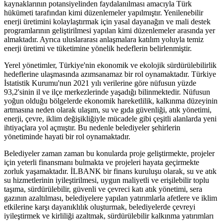
kaynaklarının potansiyelinden faydalanılması amacıyla Türk
hükümeti tarafından kimi düzenlemeler yapılmıştır. Yenilenebilir
enerji üretimini kolaylaştırmak için yasal dayanağın ve mali destek
programlarının geliştirilmesi yapılan kimi düzenlemeler arasında yer
almaktadır. Ayrıca uluslararası anlaşmalara katılım yoluyla temiz
enerji üretimi ve tüketimine yönelik hedeflerin belirlenmiştir.
Yerel yönetimler, Türkiye'nin ekonomik ve ekolojik sürdürülebilirlik
hedeflerine ulaşmasında azımsanamaz bir rol oynamaktadır. Türkiye
İstatistik Kurumu'nun 2021 yılı verilerine göre nüfusun yüzde
93,2'sinin il ve ilçe merkezlerinde yaşadığı bilinmektedir. Nüfusun
yoğun olduğu bölgelerde ekonomik hareketlilik, kalkınma düzeyinin
artmasına neden olarak ulaşım, su ve gıda güvenliği, atık yönetimi,
enerji, çevre, iklim değişikliğiyle mücadele gibi çeşitli alanlarda yeni
ihtiyaçlara yol açmıştır. Bu nedenle belediyeler şehirlerin
yönetiminde hayati bir rol oynamaktadır.
Belediyeler zaman zaman bu konularda proje geliştirmekte, projeler
için yeterli finansmanı bulmakta ve projeleri hayata geçirmekte
zorluk yaşamaktadır. İLBANK bir finans kuruluşu olarak, su ve atık
su hizmetlerinin iyileştirilmesi, uygun maliyetli ve erişilebilir toplu
taşıma, sürdürülebilir, güvenli ve çevreci katı atık yönetimi, sera
gazının azaltılması, belediyelere yapılan yatırımlarla afetlere ve iklim
etkilerine karşı dayanıklılık oluşturmak, belediyelerde çevreyi
iyileştirmek ve kirliliği azaltmak, sürdürülebilir kalkınma yatırımları