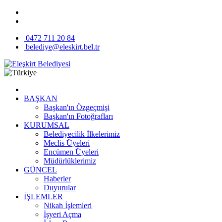
0472 711 20 84
belediye@eleskirt.bel.tr
BAŞKAN
Başkan'ın Özgeçmişi
Başkan'ın Fotoğrafları
KURUMSAL
Belediyecilik İlkelerimiz
Meclis Üyeleri
Encümen Üyeleri
Müdürlüklerimiz
GÜNCEL
Haberler
Duyurular
İŞLEMLER
Nikah İşlemleri
İşyeri Açma