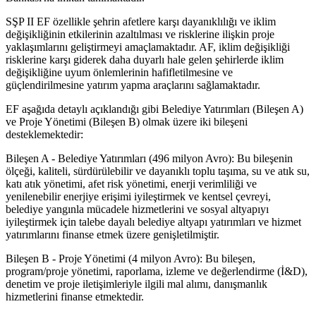
SŞP II EF özellikle şehrin afetlere karşı dayanıklılığı ve iklim
değişikliğinin etkilerinin azaltılması ve risklerine ilişkin proje
yaklaşımlarını geliştirmeyi amaçlamaktadır. AF, iklim değişikliği
risklerine karşı giderek daha duyarlı hale gelen şehirlerde iklim
değişikliğine uyum önlemlerinin hafifletilmesine ve
güçlendirilmesine yatırım yapma araçlarını sağlamaktadır.
EF aşağıda detaylı açıklandığı gibi Belediye Yatırımları (Bileşen A)
ve Proje Yönetimi (Bileşen B) olmak üzere iki bileşeni
desteklemektedir:
Bileşen A - Belediye Yatırımları (496 milyon Avro): Bu bileşenin
ölçeği, kaliteli, sürdürülebilir ve dayanıklı toplu taşıma, su ve atık su,
katı atık yönetimi, afet risk yönetimi, enerji verimliliği ve
yenilenebilir enerjiye erişimi iyileştirmek ve kentsel çevreyi,
belediye yangınla mücadele hizmetlerini ve sosyal altyapıyı
iyileştirmek için talebe dayalı belediye altyapı yatırımları ve hizmet
yatırımlarını finanse etmek üzere genişletilmiştir.
Bileşen B - Proje Yönetimi (4 milyon Avro): Bu bileşen,
program/proje yönetimi, raporlama, izleme ve değerlendirme (İ&D),
denetim ve proje iletişimleriyle ilgili mal alımı, danışmanlık
hizmetlerini finanse etmektedir.