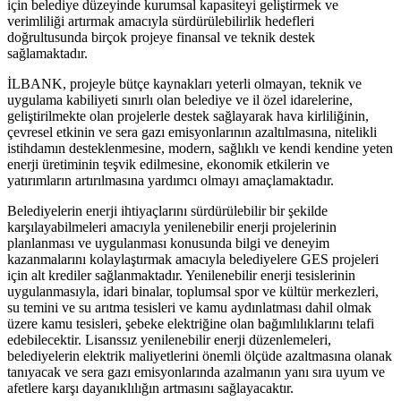
için belediye düzeyinde kurumsal kapasiteyi geliştirmek ve
verimliliği artırmak amacıyla sürdürülebilirlik hedefleri
doğrultusunda birçok projeye finansal ve teknik destek
sağlamaktadır.
İLBANK, projeyle bütçe kaynakları yeterli olmayan, teknik ve
uygulama kabiliyeti sınırlı olan belediye ve il özel idarelerine,
geliştirilmekte olan projelerle destek sağlayarak hava kirliliğinin,
çevresel etkinin ve sera gazı emisyonlarının azaltılmasına, nitelikli
istihdamın desteklenmesine, modern, sağlıklı ve kendi kendine yeten
enerji üretiminin teşvik edilmesine, ekonomik etkilerin ve
yatırımların artırılmasına yardımcı olmayı amaçlamaktadır.
Belediyelerin enerji ihtiyaçlarını sürdürülebilir bir şekilde
karşılayabilmeleri amacıyla yenilenebilir enerji projelerinin
planlanması ve uygulanması konusunda bilgi ve deneyim
kazanmalarını kolaylaştırmak amacıyla belediyelere GES projeleri
için alt krediler sağlanmaktadır. Yenilenebilir enerji tesislerinin
uygulanmasıyla, idari binalar, toplumsal spor ve kültür merkezleri,
su temini ve su arıtma tesisleri ve kamu aydınlatması dahil olmak
üzere kamu tesisleri, şebeke elektriğine olan bağımlılıklarını telafi
edebilecektir. Lisanssız yenilenebilir enerji düzenlemeleri,
belediyelerin elektrik maliyetlerini önemli ölçüde azaltmasına olanak
tanıyacak ve sera gazı emisyonlarında azalmanın yanı sıra uyum ve
afetlere karşı dayanıklılığın artmasını sağlayacaktır.