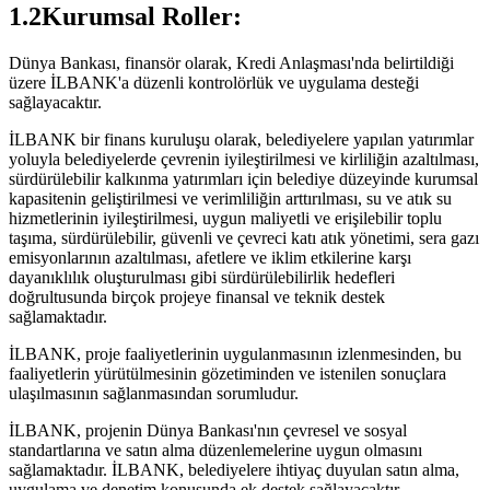
1.2Kurumsal Roller:
Dünya Bankası, finansör olarak, Kredi Anlaşması'nda belirtildiği
üzere İLBANK'a düzenli kontrolörlük ve uygulama desteği
sağlayacaktır.
İLBANK bir finans kuruluşu olarak, belediyelere yapılan yatırımlar
yoluyla belediyelerde çevrenin iyileştirilmesi ve kirliliğin azaltılması,
sürdürülebilir kalkınma yatırımları için belediye düzeyinde kurumsal
kapasitenin geliştirilmesi ve verimliliğin arttırılması, su ve atık su
hizmetlerinin iyileştirilmesi, uygun maliyetli ve erişilebilir toplu
taşıma, sürdürülebilir, güvenli ve çevreci katı atık yönetimi, sera gazı
emisyonlarının azaltılması, afetlere ve iklim etkilerine karşı
dayanıklılık oluşturulması gibi sürdürülebilirlik hedefleri
doğrultusunda birçok projeye finansal ve teknik destek
sağlamaktadır.
İLBANK, proje faaliyetlerinin uygulanmasının izlenmesinden, bu
faaliyetlerin yürütülmesinin gözetiminden ve istenilen sonuçlara
ulaşılmasının sağlanmasından sorumludur.
İLBANK, projenin Dünya Bankası'nın çevresel ve sosyal
standartlarına ve satın alma düzenlemelerine uygun olmasını
sağlamaktadır. İLBANK, belediyelere ihtiyaç duyulan satın alma,
uygulama ve denetim konusunda ek destek sağlayacaktır.