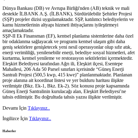
Dünya Bankası (DB) ve Avrupa Birliği'nden (AB) teknik ve mali
destekle İLBANK A.Ş. (İLBANK), Sürdürülebilir Şehirler Projesi
(SŞP) projeler dizisi uygulamaktadır. SŞP, katılımcı belediyelerin ve
kamu hizmetlerinin altyapı hizmeti ihtiyaçlarını iyileştirmeyi
amaçlamaktadır.
SŞP-II Ek Finansman (EF), kentsel planlama sistemlerine daha özel
bir odaklanma sağlayacak ve programı kentsel ulaşım gibi daha
geniş sektörlere genişletecek yeni nesil operasyonlar olup sıfır atık,
enerji verimliliği, yenilenebilir enerji, belediye sosyal hizmetleri, afet
kurtarma, kentsel yenileme ve restorasyon sektörlerini içermektedir.
Eleşkirt Belediyesi tarafından Ağrı ili, Eleşkirt ilçesi, Esentepe
Mahallesi, 206 Ada 50 Parsel sınırları içerisinde “Güneş Enerji
Santrali Projesi (500,5 kwp, 415 kwe)” planlanmaktadır. Planlanan
proje alanına ait koordinat listesi ve yer bulduru haritası ilişikte
verilmiştir (Bkz. Ek-1, Bkz. Ek-2). Söz konusu proje kapsamında
Güneş Enerji Santralinin kurulacağı alan, Eleşkirt Belediyesi’ne
tahsis edilmiştir. Bu doğrultuda tahsis yazısı ilişikte verilmiştir.
Devamı İçin
Tıklayınız..
İngilizce İçin
Tıklayınız..
Haberler