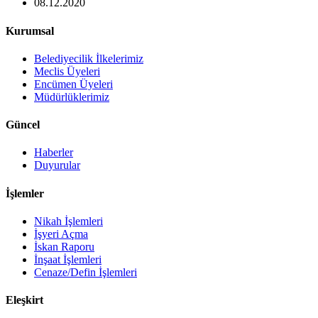
08.12.2020
Kurumsal
Belediyecilik İlkelerimiz
Meclis Üyeleri
Encümen Üyeleri
Müdürlüklerimiz
Güncel
Haberler
Duyurular
İşlemler
Nikah İşlemleri
İşyeri Açma
İskan Raporu
İnşaat İşlemleri
Cenaze/Defin İşlemleri
Eleşkirt