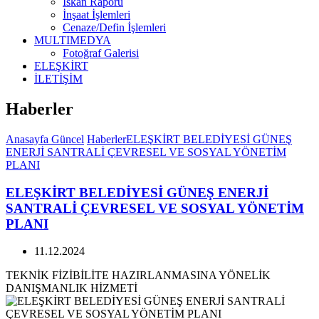
İskan Raporu
İnşaat İşlemleri
Cenaze/Defin İşlemleri
MULTIMEDYA
Fotoğraf Galerisi
ELEŞKİRT
İLETİŞİM
Haberler
Anasayfa
Güncel
Haberler
ELEŞKİRT BELEDİYESİ GÜNEŞ
ENERJİ SANTRALİ ÇEVRESEL VE SOSYAL YÖNETİM
PLANI
ELEŞKİRT BELEDİYESİ GÜNEŞ ENERJİ
SANTRALİ ÇEVRESEL VE SOSYAL YÖNETİM
PLANI
11.12.2024
TEKNİK FİZİBİLİTE HAZIRLANMASINA YÖNELİK
DANIŞMANLIK HİZMETİ