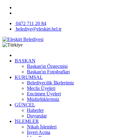
0472 711 20 84
belediye@eleskirt.bel.tr
BAŞKAN
Başkan'ın Özgeçmişi
Başkan'ın Fotoğrafları
KURUMSAL
Belediyecilik İlkelerimiz
Meclis Üyeleri
Encümen Üyeleri
Müdürlüklerimiz
GÜNCEL
Haberler
Duyurular
İŞLEMLER
Nikah İşlemleri
İşyeri Açma