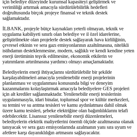
için belediye düzeyinde kurumsal kapasiteyi geliştirmek ve
verimliliği artırmak amacıyla sürdürülebilirlik hedefleri
doğrultusunda birçok projeye finansal ve teknik destek
sağlamaktadır.
İLBANK, projeyle bütçe kaynakları yeterli olmayan, teknik ve
uygulama kabiliyeti sınırlı olan belediye ve il özel idarelerine,
geliştirilmekte olan projelerle destek sağlayarak hava kirliliğinin,
çevresel etkinin ve sera gazı emisyonlarının azaltılmasına, nitelikli
istihdamın desteklenmesine, modern, sağlıklı ve kendi kendine yeten
enerji üretiminin teşvik edilmesine, ekonomik etkilerin ve
yatırımların artırılmasına yardımcı olmayı amaçlamaktadır.
Belediyelerin enerji ihtiyaçlarını sürdürülebilir bir şekilde
karşılayabilmeleri amacıyla yenilenebilir enerji projelerinin
planlanması ve uygulanması konusunda bilgi ve deneyim
kazanmalarını kolaylaştırmak amacıyla belediyelere GES projeleri
için alt krediler sağlanmaktadır. Yenilenebilir enerji tesislerinin
uygulanmasıyla, idari binalar, toplumsal spor ve kültür merkezleri,
su temini ve su arıtma tesisleri ve kamu aydınlatması dahil olmak
üzere kamu tesisleri, şebeke elektriğine olan bağımlılıklarını telafi
edebilecektir. Lisanssız yenilenebilir enerji düzenlemeleri,
belediyelerin elektrik maliyetlerini önemli ölçüde azaltmasına olanak
tanıyacak ve sera gazı emisyonlarında azalmanın yanı sıra uyum ve
afetlere karşı dayanıklılığın artmasını sağlayacaktır.