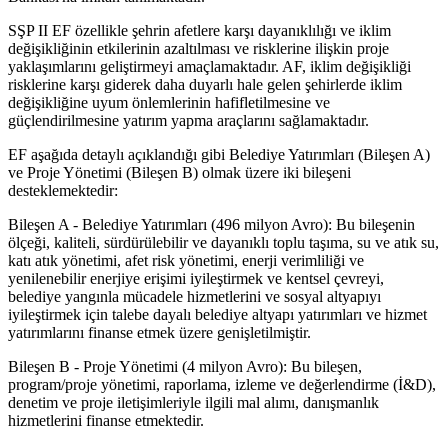
SŞP II EF özellikle şehrin afetlere karşı dayanıklılığı ve iklim
değişikliğinin etkilerinin azaltılması ve risklerine ilişkin proje
yaklaşımlarını geliştirmeyi amaçlamaktadır. AF, iklim değişikliği
risklerine karşı giderek daha duyarlı hale gelen şehirlerde iklim
değişikliğine uyum önlemlerinin hafifletilmesine ve
güçlendirilmesine yatırım yapma araçlarını sağlamaktadır.
EF aşağıda detaylı açıklandığı gibi Belediye Yatırımları (Bileşen A)
ve Proje Yönetimi (Bileşen B) olmak üzere iki bileşeni
desteklemektedir:
Bileşen A - Belediye Yatırımları (496 milyon Avro): Bu bileşenin
ölçeği, kaliteli, sürdürülebilir ve dayanıklı toplu taşıma, su ve atık su,
katı atık yönetimi, afet risk yönetimi, enerji verimliliği ve
yenilenebilir enerjiye erişimi iyileştirmek ve kentsel çevreyi,
belediye yangınla mücadele hizmetlerini ve sosyal altyapıyı
iyileştirmek için talebe dayalı belediye altyapı yatırımları ve hizmet
yatırımlarını finanse etmek üzere genişletilmiştir.
Bileşen B - Proje Yönetimi (4 milyon Avro): Bu bileşen,
program/proje yönetimi, raporlama, izleme ve değerlendirme (İ&D),
denetim ve proje iletişimleriyle ilgili mal alımı, danışmanlık
hizmetlerini finanse etmektedir.