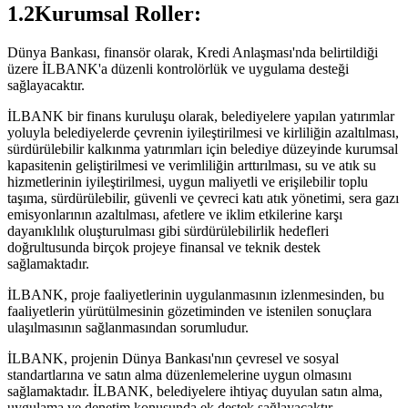
1.2Kurumsal Roller:
Dünya Bankası, finansör olarak, Kredi Anlaşması'nda belirtildiği
üzere İLBANK'a düzenli kontrolörlük ve uygulama desteği
sağlayacaktır.
İLBANK bir finans kuruluşu olarak, belediyelere yapılan yatırımlar
yoluyla belediyelerde çevrenin iyileştirilmesi ve kirliliğin azaltılması,
sürdürülebilir kalkınma yatırımları için belediye düzeyinde kurumsal
kapasitenin geliştirilmesi ve verimliliğin arttırılması, su ve atık su
hizmetlerinin iyileştirilmesi, uygun maliyetli ve erişilebilir toplu
taşıma, sürdürülebilir, güvenli ve çevreci katı atık yönetimi, sera gazı
emisyonlarının azaltılması, afetlere ve iklim etkilerine karşı
dayanıklılık oluşturulması gibi sürdürülebilirlik hedefleri
doğrultusunda birçok projeye finansal ve teknik destek
sağlamaktadır.
İLBANK, proje faaliyetlerinin uygulanmasının izlenmesinden, bu
faaliyetlerin yürütülmesinin gözetiminden ve istenilen sonuçlara
ulaşılmasının sağlanmasından sorumludur.
İLBANK, projenin Dünya Bankası'nın çevresel ve sosyal
standartlarına ve satın alma düzenlemelerine uygun olmasını
sağlamaktadır. İLBANK, belediyelere ihtiyaç duyulan satın alma,
uygulama ve denetim konusunda ek destek sağlayacaktır.