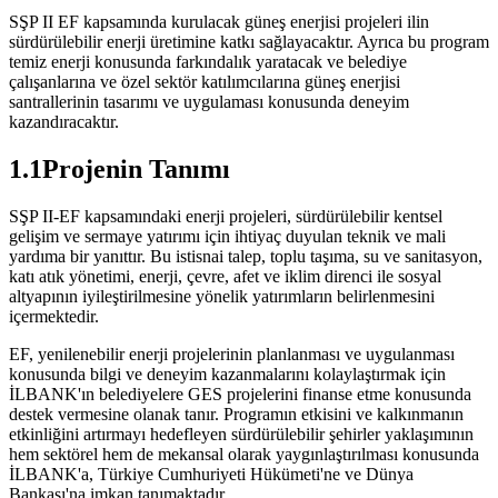
SŞP II EF kapsamında kurulacak güneş enerjisi projeleri ilin
sürdürülebilir enerji üretimine katkı sağlayacaktır. Ayrıca bu program
temiz enerji konusunda farkındalık yaratacak ve belediye
çalışanlarına ve özel sektör katılımcılarına güneş enerjisi
santrallerinin tasarımı ve uygulaması konusunda deneyim
kazandıracaktır.
1.1Projenin Tanımı
SŞP II-EF kapsamındaki enerji projeleri, sürdürülebilir kentsel
gelişim ve sermaye yatırımı için ihtiyaç duyulan teknik ve mali
yardıma bir yanıttır. Bu istisnai talep, toplu taşıma, su ve sanitasyon,
katı atık yönetimi, enerji, çevre, afet ve iklim direnci ile sosyal
altyapının iyileştirilmesine yönelik yatırımların belirlenmesini
içermektedir.
EF, yenilenebilir enerji projelerinin planlanması ve uygulanması
konusunda bilgi ve deneyim kazanmalarını kolaylaştırmak için
İLBANK'ın belediyelere GES projelerini finanse etme konusunda
destek vermesine olanak tanır. Programın etkisini ve kalkınmanın
etkinliğini artırmayı hedefleyen sürdürülebilir şehirler yaklaşımının
hem sektörel hem de mekansal olarak yaygınlaştırılması konusunda
İLBANK'a, Türkiye Cumhuriyeti Hükümeti'ne ve Dünya
Bankası'na imkan tanımaktadır.