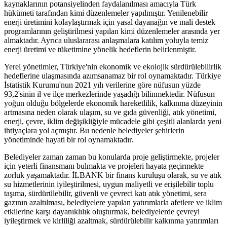
kaynaklarının potansiyelinden faydalanılması amacıyla Türk
hükümeti tarafından kimi düzenlemeler yapılmıştır. Yenilenebilir
enerji üretimini kolaylaştırmak için yasal dayanağın ve mali destek
programlarının geliştirilmesi yapılan kimi düzenlemeler arasında yer
almaktadır. Ayrıca uluslararası anlaşmalara katılım yoluyla temiz
enerji üretimi ve tüketimine yönelik hedeflerin belirlenmiştir.
Yerel yönetimler, Türkiye'nin ekonomik ve ekolojik sürdürülebilirlik
hedeflerine ulaşmasında azımsanamaz bir rol oynamaktadır. Türkiye
İstatistik Kurumu'nun 2021 yılı verilerine göre nüfusun yüzde
93,2'sinin il ve ilçe merkezlerinde yaşadığı bilinmektedir. Nüfusun
yoğun olduğu bölgelerde ekonomik hareketlilik, kalkınma düzeyinin
artmasına neden olarak ulaşım, su ve gıda güvenliği, atık yönetimi,
enerji, çevre, iklim değişikliğiyle mücadele gibi çeşitli alanlarda yeni
ihtiyaçlara yol açmıştır. Bu nedenle belediyeler şehirlerin
yönetiminde hayati bir rol oynamaktadır.
Belediyeler zaman zaman bu konularda proje geliştirmekte, projeler
için yeterli finansmanı bulmakta ve projeleri hayata geçirmekte
zorluk yaşamaktadır. İLBANK bir finans kuruluşu olarak, su ve atık
su hizmetlerinin iyileştirilmesi, uygun maliyetli ve erişilebilir toplu
taşıma, sürdürülebilir, güvenli ve çevreci katı atık yönetimi, sera
gazının azaltılması, belediyelere yapılan yatırımlarla afetlere ve iklim
etkilerine karşı dayanıklılık oluşturmak, belediyelerde çevreyi
iyileştirmek ve kirliliği azaltmak, sürdürülebilir kalkınma yatırımları