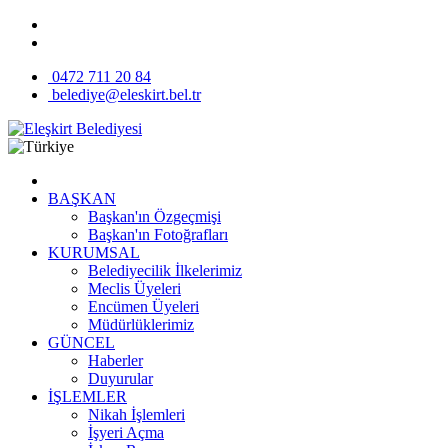
0472 711 20 84
belediye@eleskirt.bel.tr
BAŞKAN
Başkan'ın Özgeçmişi
Başkan'ın Fotoğrafları
KURUMSAL
Belediyecilik İlkelerimiz
Meclis Üyeleri
Encümen Üyeleri
Müdürlüklerimiz
GÜNCEL
Haberler
Duyurular
İŞLEMLER
Nikah İşlemleri
İşyeri Açma