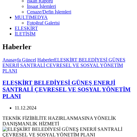
İskan Raporu
İnşaat İşlemleri
Cenaze/Defin İşlemleri
MULTIMEDYA
Fotoğraf Galerisi
ELEŞKİRT
İLETİŞİM
Haberler
Anasayfa
Güncel
Haberler
ELEŞKİRT BELEDİYESİ GÜNEŞ
ENERJİ SANTRALİ ÇEVRESEL VE SOSYAL YÖNETİM
PLANI
ELEŞKİRT BELEDİYESİ GÜNEŞ ENERJİ
SANTRALİ ÇEVRESEL VE SOSYAL YÖNETİM
PLANI
11.12.2024
TEKNİK FİZİBİLİTE HAZIRLANMASINA YÖNELİK
DANIŞMANLIK HİZMETİ