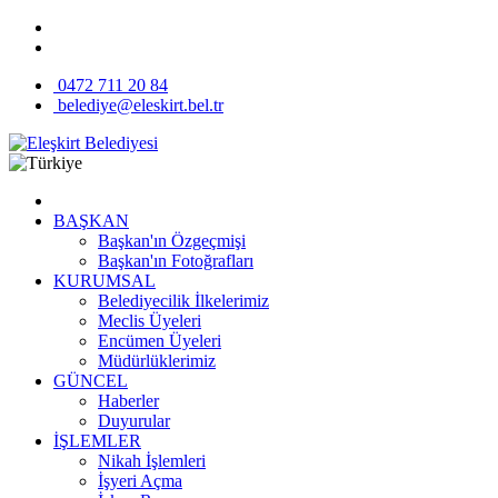
0472 711 20 84
belediye@eleskirt.bel.tr
BAŞKAN
Başkan'ın Özgeçmişi
Başkan'ın Fotoğrafları
KURUMSAL
Belediyecilik İlkelerimiz
Meclis Üyeleri
Encümen Üyeleri
Müdürlüklerimiz
GÜNCEL
Haberler
Duyurular
İŞLEMLER
Nikah İşlemleri
İşyeri Açma