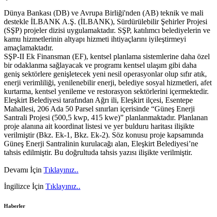
Dünya Bankası (DB) ve Avrupa Birliği'nden (AB) teknik ve mali
destekle İLBANK A.Ş. (İLBANK), Sürdürülebilir Şehirler Projesi
(SŞP) projeler dizisi uygulamaktadır. SŞP, katılımcı belediyelerin ve
kamu hizmetlerinin altyapı hizmeti ihtiyaçlarını iyileştirmeyi
amaçlamaktadır.
SŞP-II Ek Finansman (EF), kentsel planlama sistemlerine daha özel
bir odaklanma sağlayacak ve programı kentsel ulaşım gibi daha
geniş sektörlere genişletecek yeni nesil operasyonlar olup sıfır atık,
enerji verimliliği, yenilenebilir enerji, belediye sosyal hizmetleri, afet
kurtarma, kentsel yenileme ve restorasyon sektörlerini içermektedir.
Eleşkirt Belediyesi tarafından Ağrı ili, Eleşkirt ilçesi, Esentepe
Mahallesi, 206 Ada 50 Parsel sınırları içerisinde “Güneş Enerji
Santrali Projesi (500,5 kwp, 415 kwe)” planlanmaktadır. Planlanan
proje alanına ait koordinat listesi ve yer bulduru haritası ilişikte
verilmiştir (Bkz. Ek-1, Bkz. Ek-2). Söz konusu proje kapsamında
Güneş Enerji Santralinin kurulacağı alan, Eleşkirt Belediyesi’ne
tahsis edilmiştir. Bu doğrultuda tahsis yazısı ilişikte verilmiştir.
Devamı İçin
Tıklayınız..
İngilizce İçin
Tıklayınız..
Haberler