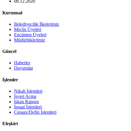
08.12.2020
Kurumsal
Belediyecilik İlkelerimiz
Meclis Üyeleri
Encümen Üyeleri
Müdürlüklerimiz
Güncel
Haberler
Duyurular
İşlemler
Nikah İşlemleri
İşyeri Açma
İskan Raporu
İnşaat İşlemleri
Cenaze/Defin İşlemleri
Eleşkirt