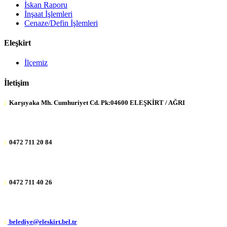
İskan Raporu
İnşaat İşlemleri
Cenaze/Defin İşlemleri
Eleşkirt
İlçemiz
İletişim
:
Karşıyaka Mh. Cumhuriyet Cd. Pk:04600 ELEŞKİRT / AĞRI
:
0472 711 20 84
:
0472 711 40 26
:
belediye@eleskirt.bel.tr