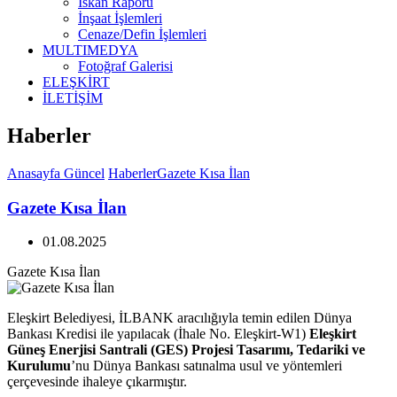
İskan Raporu
İnşaat İşlemleri
Cenaze/Defin İşlemleri
MULTIMEDYA
Fotoğraf Galerisi
ELEŞKİRT
İLETİŞİM
Haberler
Anasayfa
Güncel
Haberler
Gazete Kısa İlan
Gazete Kısa İlan
01.08.2025
Gazete Kısa İlan
Eleşkirt Belediyesi, İLBANK aracılığıyla temin edilen Dünya
Bankası Kredisi ile yapılacak (İhale No. Eleşkirt-W1)
Eleşkirt
Güneş Enerjisi Santrali (GES) Projesi Tasarımı, Tedariki ve
Kurulumu
’nu Dünya Bankası satınalma usul ve yöntemleri
çerçevesinde ihaleye çıkarmıştır.