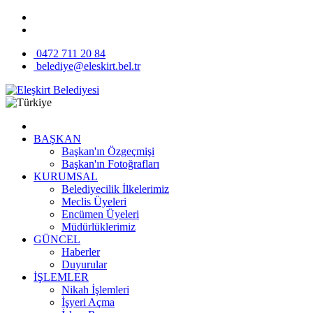
0472 711 20 84
belediye@eleskirt.bel.tr
BAŞKAN
Başkan'ın Özgeçmişi
Başkan'ın Fotoğrafları
KURUMSAL
Belediyecilik İlkelerimiz
Meclis Üyeleri
Encümen Üyeleri
Müdürlüklerimiz
GÜNCEL
Haberler
Duyurular
İŞLEMLER
Nikah İşlemleri
İşyeri Açma