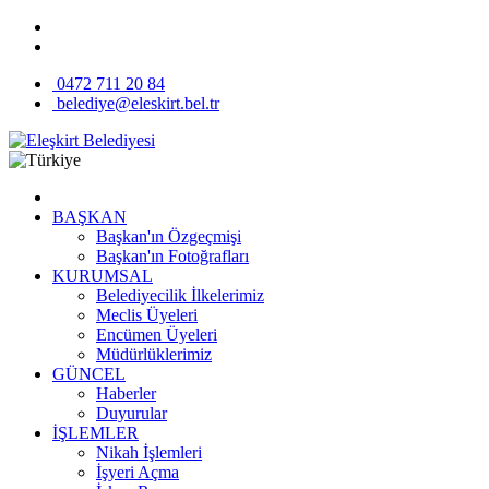
0472 711 20 84
belediye@eleskirt.bel.tr
BAŞKAN
Başkan'ın Özgeçmişi
Başkan'ın Fotoğrafları
KURUMSAL
Belediyecilik İlkelerimiz
Meclis Üyeleri
Encümen Üyeleri
Müdürlüklerimiz
GÜNCEL
Haberler
Duyurular
İŞLEMLER
Nikah İşlemleri
İşyeri Açma