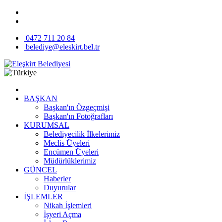
0472 711 20 84
belediye@eleskirt.bel.tr
BAŞKAN
Başkan'ın Özgeçmişi
Başkan'ın Fotoğrafları
KURUMSAL
Belediyecilik İlkelerimiz
Meclis Üyeleri
Encümen Üyeleri
Müdürlüklerimiz
GÜNCEL
Haberler
Duyurular
İŞLEMLER
Nikah İşlemleri
İşyeri Açma