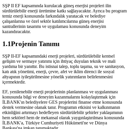
SŞP II EF kapsamında kurulacak güneş enerjisi projeleri ilin
sürdürülebilir enerji üretimine katkı sağlayacaktır. Ayrıca bu program
temiz enerji konusunda farkındalık yaratacak ve belediye
çalışanlarına ve özel sektör katılımcılarına güneş enerjisi
santrallerinin tasarımı ve uygulaması konusunda deneyim
kazandıracaktır.
1.1Projenin Tanımı
SŞP II-EF kapsamındaki enerji projeleri, sürdürülebilir kentsel
gelişim ve sermaye yatırımı için ihtiyaç duyulan teknik ve mali
yardıma bir yanıttır. Bu istisnai talep, toplu taşıma, su ve sanitasyon,
katı atık yönetimi, enerji, çevre, afet ve iklim direnci ile sosyal
altyapının iyileştirilmesine yönelik yatırımların belirlenmesini
içermektedir.
EF, yenilenebilir enerji projelerinin planlanması ve uygulanması
konusunda bilgi ve deneyim kazanmalarını kolaylaştırmak için
İLBANK'ın belediyelere GES projelerini finanse etme konusunda
destek vermesine olanak tanır. Programın etkisini ve kalkınmanın
etkinliğini artırmayı hedefleyen sürdürülebilir şehirler yaklaşımının
hem sektörel hem de mekansal olarak yaygınlaştırılması konusunda
İLBANK'a, Türkiye Cumhuriyeti Hükümeti'ne ve Dünya
Bankası'na imkan tanımaktadır.