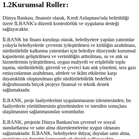
1.2Kurumsal Roller:
Dünya Bankası, finansör olarak, Kredi Anlaşması'nda belirtildiği
üzere İLBANK'a düzenli kontrolörlük ve uygulama desteği
sağlayacaktır.
İLBANK bir finans kuruluşu olarak, belediyelere yapılan yatırımlar
yoluyla belediyelerde çevrenin iyileştirilmesi ve kirliliğin azaltılması,
sürdürülebilir kalkınma yatırımları için belediye düzeyinde kurumsal
kapasitenin geliştirilmesi ve verimliliğin arttırılması, su ve atık su
hizmetlerinin iyileştirilmesi, uygun maliyetli ve erişilebilir toplu
taşıma, sürdürülebilir, güvenli ve çevreci katı atık yönetimi, sera gazı
emisyonlarının azaltılması, afetlere ve iklim etkilerine karşı
dayanıklılık oluşturulması gibi sürdürülebilirlik hedefleri
doğrultusunda birçok projeye finansal ve teknik destek
sağlamaktadır.
İLBANK, proje faaliyetlerinin uygulanmasının izlenmesinden, bu
faaliyetlerin yürütülmesinin gözetiminden ve istenilen sonuçlara
ulaşılmasının sağlanmasından sorumludur.
İLBANK, projenin Dünya Bankası'nın çevresel ve sosyal
standartlarına ve satın alma düzenlemelerine uygun olmasını
sağlamaktadır. İLBANK, belediyelere ihtiyaç duyulan satın alma,
uygulama ve denetim konusunda ek destek sağlayacaktır.