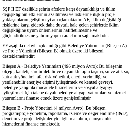
SŞP II EF özellikle şehrin afetlere karşı dayanıklılığı ve iklim
değişikliğinin etkilerinin azaltılması ve risklerine ilişkin proje
yaklaşımlarını geliştirmeyi amaçlamaktadır. AF, iklim değişikliği
risklerine karşı giderek daha duyarlı hale gelen şehirlerde iklim
değişikliğine uyum önlemlerinin hafifletilmesine ve
güçlendirilmesine yatırım yapma araçlarını sağlamaktadır.
EF aşağıda detaylı açıklandığı gibi Belediye Yatırımları (Bileşen A)
ve Proje Yönetimi (Bileşen B) olmak üzere iki bileşeni
desteklemektedir:
Bileşen A - Belediye Yatırımları (496 milyon Avro): Bu bileşenin
ölçeği, kaliteli, sürdürülebilir ve dayanıklı toplu taşıma, su ve atık su,
katı atık yönetimi, afet risk yönetimi, enerji verimliliği ve
yenilenebilir enerjiye erişimi iyileştirmek ve kentsel çevreyi,
belediye yangınla mücadele hizmetlerini ve sosyal altyapıyı
iyileştirmek için talebe dayalı belediye altyapı yatırımları ve hizmet
yatırımlarını finanse etmek üzere genişletilmiştir.
Bileşen B - Proje Yönetimi (4 milyon Avro): Bu bileşen,
program/proje yönetimi, raporlama, izleme ve değerlendirme (İ&D),
denetim ve proje iletişimleriyle ilgili mal alımı, danışmanlık
hizmetlerini finanse etmektedir.