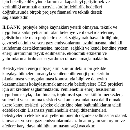
için belediye düzeyinde kurumsal kapasiteyi geliştirmek ve
verimliliği artırmak amacıyla sürdürülebilirlik hedefleri
doğrultusunda birçok projeye finansal ve teknik destek
sağlamaktadır.
İLBANK, projeyle bütçe kaynakları yeterli olmayan, teknik ve
uygulama kabiliyeti sınırlı olan belediye ve il özel idarelerine,
geliştirilmekte olan projelerle destek sağlayarak hava kirliliğinin,
çevresel etkinin ve sera gazı emisyonlarının azaltılmasına, nitelikli
istihdamın desteklenmesine, modern, sağlıklı ve kendi kendine yeten
enerji üretiminin teşvik edilmesine, ekonomik etkilerin ve
yatırımların artırılmasına yardımcı olmayı amaçlamaktadır.
Belediyelerin enerji ihtiyaçlarını sürdürülebilir bir şekilde
karşılayabilmeleri amacıyla yenilenebilir enerji projelerinin
planlanması ve uygulanması konusunda bilgi ve deneyim
kazanmalarını kolaylaştırmak amacıyla belediyelere GES projeleri
için alt krediler sağlanmaktadır. Yenilenebilir enerji tesislerinin
uygulanmasıyla, idari binalar, toplumsal spor ve kültür merkezleri,
su temini ve su arıtma tesisleri ve kamu aydınlatması dahil olmak
üzere kamu tesisleri, şebeke elektriğine olan bağımlılıklarını telafi
edebilecektir. Lisanssız yenilenebilir enerji düzenlemeleri,
belediyelerin elektrik maliyetlerini önemli ölçüde azaltmasına olanak
tanıyacak ve sera gazı emisyonlarında azalmanın yanı sıra uyum ve
afetlere karşı dayanıklılığın artmasını sağlayacaktır.