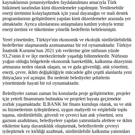
kaynaklarının potansiyelinden faydalanılması amacıyla Türk
hükümeti tarafından kimi düzenlemeler yapılmıştır. Yenilenebilir
enerji üretimini kolaylaştırmak için yasal dayanağın ve mali destek
programlarının geliştirilmesi yapılan kimi düzenlemeler arasında yer
almaktadır. Ayrıca uluslararası anlaşmalara katılım yoluyla temiz
enerji üretimi ve tüketimine yönelik hedeflerin belirlenmiştir.
Yerel yönetimler, Türkiye'nin ekonomik ve ekolojik sürdürülebilirlik
hedeflerine ulaşmasında azımsanamaz bir rol oynamaktadır. Türkiye
İstatistik Kurumu'nun 2021 yılı verilerine göre nüfusun yüzde
93,2'sinin il ve ilçe merkezlerinde yaşadığı bilinmektedir. Nüfusun
yoğun olduğu bölgelerde ekonomik hareketlilik, kalkınma düzeyinin
artmasına neden olarak ulaşım, su ve gıda güvenliği, atık yönetimi,
enerji, çevre, iklim değişikliğiyle mücadele gibi çeşitli alanlarda yeni
ihtiyaçlara yol açmıştır. Bu nedenle belediyeler şehirlerin
yönetiminde hayati bir rol oynamaktadır.
Belediyeler zaman zaman bu konularda proje geliştirmekte, projeler
için yeterli finansmanı bulmakta ve projeleri hayata geçirmekte
zorluk yaşamaktadır. İLBANK bir finans kuruluşu olarak, su ve atık
su hizmetlerinin iyileştirilmesi, uygun maliyetli ve erişilebilir toplu
taşıma, sürdürülebilir, güvenli ve çevreci katı atık yönetimi, sera
gazının azaltılması, belediyelere yapılan yatırımlarla afetlere ve iklim
etkilerine karşı dayanıklılık oluşturmak, belediyelerde çevreyi
iyileştirmek ve kirliliği azaltmak, sürdürülebilir kalkınma yatırımları