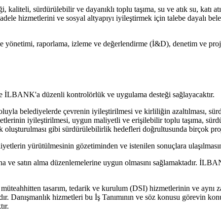
kaliteli, sürdürülebilir ve dayanıklı toplu taşıma, su ve atık su, katı atı
dele hizmetlerini ve sosyal altyapıyı iyileştirmek için talebe dayalı bel
yönetimi, raporlama, izleme ve değerlendirme (İ&D), denetim ve proje il
ere İLBANK'a düzenli kontrolörlük ve uygulama desteği sağlayacaktır.
yla belediyelerde çevrenin iyileştirilmesi ve kirliliğin azaltılması, sü
etlerinin iyileştirilmesi, uygun maliyetli ve erişilebilir toplu taşıma, sür
lık oluşturulması gibi sürdürülebilirlik hedefleri doğrultusunda birçok pr
yetlerin yürütülmesinin gözetiminden ve istenilen sonuçlara ulaşılmas
na ve satın alma düzenlemelerine uygun olmasını sağlamaktadır. İLBAN
bir müteahhitten tasarım, tedarik ve kurulum (DSI) hizmetlerinin ve ayn
r. Danışmanlık hizmetleri bu İş Tanımının ve söz konusu görevin konusu
ır.