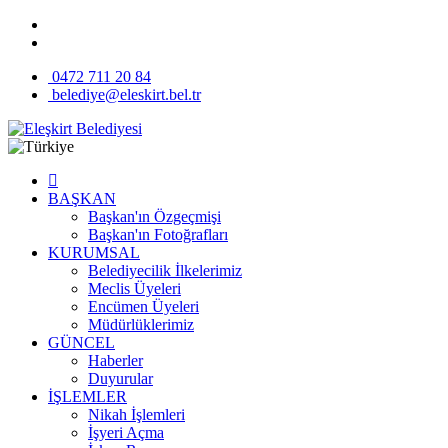
0472 711 20 84
belediye@eleskirt.bel.tr
BAŞKAN
Başkan'ın Özgeçmişi
Başkan'ın Fotoğrafları
KURUMSAL
Belediyecilik İlkelerimiz
Meclis Üyeleri
Encümen Üyeleri
Müdürlüklerimiz
GÜNCEL
Haberler
Duyurular
İŞLEMLER
Nikah İşlemleri
İşyeri Açma