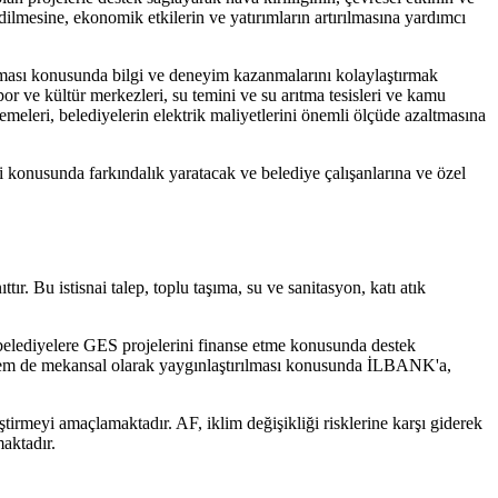
dilmesine, ekonomik etkilerin ve yatırımların artırılmasına yardımcı
ulanması konusunda bilgi ve deneyim kazanmalarını kolaylaştırmak
por ve kültür merkezleri, su temini ve su arıtma tesisleri ve kamu
lemeleri, belediyelerin elektrik maliyetlerini önemli ölçüde azaltmasına
ji konusunda farkındalık yaratacak ve belediye çalışanlarına ve özel
ır. Bu istisnai talep, toplu taşıma, su ve sanitasyon, katı atık
belediyelere GES projelerini finanse etme konusunda destek
el hem de mekansal olarak yaygınlaştırılması konusunda İLBANK'a,
liştirmeyi amaçlamaktadır. AF, iklim değişikliği risklerine karşı giderek
aktadır.