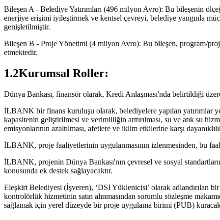
Bileşen A - Belediye Yatırımları (496 milyon Avro): Bu bileşenin ölçeği, 
enerjiye erişimi iyileştirmek ve kentsel çevreyi, belediye yangınla müca
genişletilmiştir.
Bileşen B - Proje Yönetimi (4 milyon Avro): Bu bileşen, program/proje 
etmektedir.
1.2Kurumsal Roller:
Dünya Bankası, finansör olarak, Kredi Anlaşması'nda belirtildiği üz
İLBANK bir finans kuruluşu olarak, belediyelere yapılan yatırımlar yolu
kapasitenin geliştirilmesi ve verimliliğin arttırılması, su ve atık su hizm
emisyonlarının azaltılması, afetlere ve iklim etkilerine karşı dayanıklı
İLBANK, proje faaliyetlerinin uygulanmasının izlenmesinden, bu faali
İLBANK, projenin Dünya Bankası'nın çevresel ve sosyal standartları
konusunda ek destek sağlayacaktır.
Eleşkirt Belediyesi (İşveren), ‘DSI Yüklenicisi’ olarak adlandırılan 
kontrolörlük hizmetinin satın alınmasından sorumlu sözleşme makamıdı
sağlamak için yerel düzeyde bir proje uygulama birimi (PUB) kuracakt