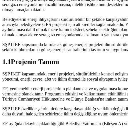
sera gazı emisyonlarının azaltılmasına, nitelikli istihdamın desteklenm
olmayı amaçlamaktadır.
Belediyelerin enerji ihtiyaçlarını sürdürülebilir bir şekilde karşılay
amacıyla belediyelere GES projeleri için alt krediler sağlanmaktadır. Ye
aydınlatması dahil olmak üzere kamu tesisleri, şebeke elektriğine olan b
olanak tanıyacak ve sera gazı emisyonlarında azalmanın yanı sıra uyum 
SŞP II EF kapsamında kurulacak güneş enerjisi projeleri ilin sürdürüle
sektör katılımcılarına güneş enerjisi santrallerinin tasarımı ve uygul
1.1Projenin Tanımı
SŞP II-EF kapsamındaki enerji projeleri, sürdürülebilir kentsel gelişim 
yönetimi, enerji, çevre, afet ve iklim direnci ile sosyal altyapının iyile
EF, yenilenebilir enerji projelerinin planlanması ve uygulanması ko
vermesine olanak tanır. Programın etkisini ve kalkınmanın etkinliğin
Türkiye Cumhuriyeti Hükümeti'ne ve Dünya Bankası'na imkan tanıma
SŞP II EF özellikle şehrin afetlere karşı dayanıklılığı ve iklim değişikl
daha duyarlı hale gelen şehirlerde iklim değişikliğine uyum önlemlerin
EF aşağıda detaylı açıklandığı gibi Belediye Yatırımları (Bileşen A) v