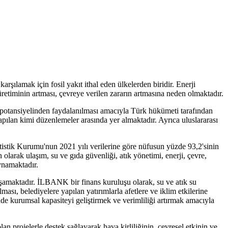
rşılamak için fosil yakıt ithal eden ülkelerden biridir. Enerji
i üretiminin artması, çevreye verilen zararın artmasına neden olmaktadır.
ın potansiyelinden faydalanılması amacıyla Türk hükümeti tarafından
yapılan kimi düzenlemeler arasında yer almaktadır. Ayrıca uluslararası
tistik Kurumu'nun 2021 yılı verilerine göre nüfusun yüzde 93,2'sinin
larak ulaşım, su ve gıda güvenliği, atık yönetimi, enerji, çevre,
oynamaktadır.
aşamaktadır. İLBANK bir finans kuruluşu olarak, su ve atık su
ılması, belediyelere yapılan yatırımlarla afetlere ve iklim etkilerine
inde kurumsal kapasiteyi geliştirmek ve verimliliği artırmak amacıyla
an projelerle destek sağlayarak hava kirliliğinin, çevresel etkinin ve