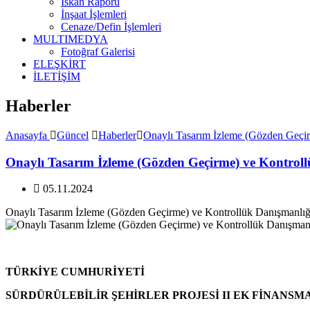
İskan Raporu
İnşaat İşlemleri
Cenaze/Defin İşlemleri
MULTIMEDYA
Fotoğraf Galerisi
ELEŞKİRT
İLETİŞİM
Haberler
Anasayfa
Güncel
Haberler
Onaylı Tasarım İzleme (Gözden Geçir
Onaylı Tasarım İzleme (Gözden Geçirme) ve Kontroll
05.11.2024
Onaylı Tasarım İzleme (Gözden Geçirme) ve Kontrollük Danışmanlığı
TÜRKİYE CUMHURİYETİ
SÜRDÜRÜLEBİLİR ŞEHİRLER PROJESİ II EK FİNANSM