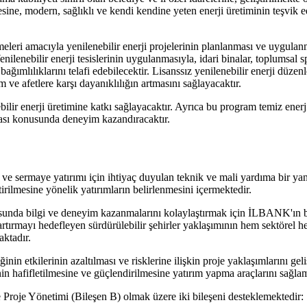
esine, modern, sağlıklı ve kendi kendine yeten enerji üretiminin teşvik e
abilmeleri amacıyla yenilenebilir enerji projelerinin planlanması ve uyg
nilenebilir enerji tesislerinin uygulanmasıyla, idari binalar, toplumsal s
ağımlılıklarını telafi edebilecektir. Lisanssız yenilenebilir enerji düzen
ve afetlere karşı dayanıklılığın artmasını sağlayacaktır.
bilir enerji üretimine katkı sağlayacaktır. Ayrıca bu program temiz ener
aması konusunda deneyim kazandıracaktır.
ve sermaye yatırımı için ihtiyaç duyulan teknik ve mali yardıma bir yanıtt
ştirilmesine yönelik yatırımların belirlenmesini içermektedir.
nusunda bilgi ve deneyim kazanmalarını kolaylaştırmak için İLBANK'ın 
i artırmayı hedefleyen sürdürülebilir şehirler yaklaşımının hem sektör
ktadır.
iğinin etkilerinin azaltılması ve risklerine ilişkin proje yaklaşımlarını ge
in hafifletilmesine ve güçlendirilmesine yatırım yapma araçlarını sağlam
e Proje Yönetimi (Bileşen B) olmak üzere iki bileşeni desteklemektedir: