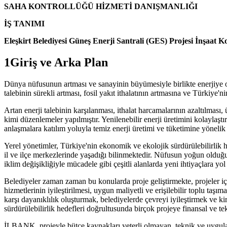
SAHA KONTROLLÜĞÜ HİZMETİ DANIŞMANLIĞI
İŞ TANIMI
Eleşkirt Belediyesi Güneş Enerji Santrali (GES) Projesi İnşaat K
1Giriş ve Arka Plan
Dünya nüfusunun artması ve sanayinin büyümesiyle birlikte enerjiye olan
talebinin sürekli artması, fosil yakıt ithalatının artmasına ve Türkiye'
Artan enerji talebinin karşılanması, ithalat harcamalarının azaltılmas
kimi düzenlemeler yapılmıştır. Yenilenebilir enerji üretimini kolaylaşt
anlaşmalara katılım yoluyla temiz enerji üretimi ve tüketimine yönelik 
Yerel yönetimler, Türkiye'nin ekonomik ve ekolojik sürdürülebilirlik 
il ve ilçe merkezlerinde yaşadığı bilinmektedir. Nüfusun yoğun olduğu
iklim değişikliğiyle mücadele gibi çeşitli alanlarda yeni ihtiyaçlara yo
Belediyeler zaman zaman bu konularda proje geliştirmekte, projeler iç
hizmetlerinin iyileştirilmesi, uygun maliyetli ve erişilebilir toplu taşım
karşı dayanıklılık oluşturmak, belediyelerde çevreyi iyileştirmek ve ki
sürdürülebilirlik hedefleri doğrultusunda birçok projeye finansal ve te
İLBANK, projeyle bütçe kaynakları yeterli olmayan, teknik ve uygulama k