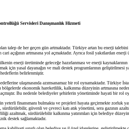
ontrollüğü Servisleri Danışmanlık Hizmeti
 talep de her geçen gün artmaktadır. Türkiye artan bu enerji talebini ka
nin cari açığının artmasına yol açmaktadır. Ayrıca fosil yakıtlardan enerj
ı, ülkenin enerji üretiminde geleceğe hazırlanması ve enerji kaynakların
ırmak için yasal dayanağın ve mali destek programlarının geliştirilmesi 
hedeflerin belirlenmiştir.
hedeflerine ulaşmasında azımsanamaz bir rol oynamaktadır. Türkiye İsta
 bölgelerde ekonomik hareketlilik, kalkınma düzeyinin artmasına neden o
l açmıştır. Bu nedenle belediyeler şehirlerin yönetiminde hayati bir rol 
in yeterli finansmanı bulmakta ve projeleri hayata geçirmekte zorluk y
a, sürdürülebilir, güvenli ve çevreci katı atık yönetimi, sera gazının azalt
rliliği azaltmak, sürdürülebilir kalkınma yatırımları için belediye düzey
knik destek sağlamaktadır.
abiliyeti sınırlı olan belediye ve il özel idarelerine, geliştirilmekte ol