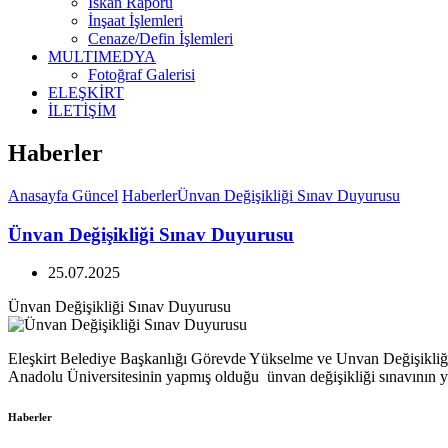
İskan Raporu
İnşaat İşlemleri
Cenaze/Defin İşlemleri
MULTIMEDYA
Fotoğraf Galerisi
ELEŞKİRT
İLETİŞİM
Haberler
Anasayfa
Güncel
Haberler
Ünvan Değişikliği Sınav Duyurusu
Ünvan Değişikliği Sınav Duyurusu
25.07.2025
Ünvan Değişikliği Sınav Duyurusu
Eleşkirt Belediye Başkanlığı Görevde Yükselme ve Unvan Değişikliği 
Anadolu Üniversitesinin yapmış olduğu ünvan değişikliği sınavının ya
Haberler