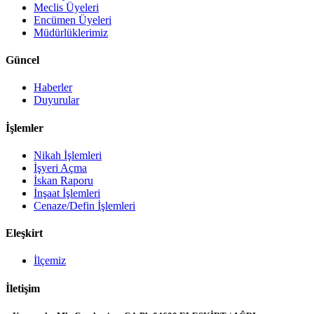
Meclis Üyeleri
Encümen Üyeleri
Müdürlüklerimiz
Güncel
Haberler
Duyurular
İşlemler
Nikah İşlemleri
İşyeri Açma
İskan Raporu
İnşaat İşlemleri
Cenaze/Defin İşlemleri
Eleşkirt
İlçemiz
İletişim