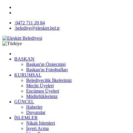
0472 711 20 84
belediye@eleskirt.bel.tr
BAŞKAN
Başkan'ın Özgeçmişi
Başkan'ın Fotoğrafları
KURUMSAL
Belediyecilik İlkelerimiz
Meclis Üyeleri
Encümen Üyeleri
Müdürlüklerimiz
GÜNCEL
Haberler
Duyurular
İŞLEMLER
Nikah İşlemleri
İşyeri Açma