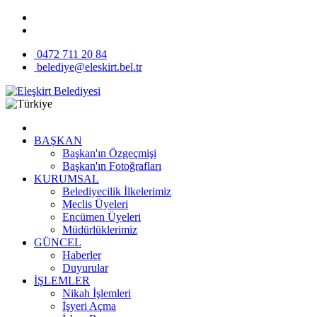
0472 711 20 84
belediye@eleskirt.bel.tr
BAŞKAN
Başkan'ın Özgeçmişi
Başkan'ın Fotoğrafları
KURUMSAL
Belediyecilik İlkelerimiz
Meclis Üyeleri
Encümen Üyeleri
Müdürlüklerimiz
GÜNCEL
Haberler
Duyurular
İŞLEMLER
Nikah İşlemleri
İşyeri Açma