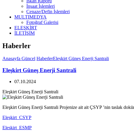
İskan Raporu
İnşaat İşlemleri
Cenaze/Defin İşlemleri
MULTIMEDYA
Fotoğraf Galerisi
ELEŞKİRT
İLETİŞİM
Haberler
Anasayfa
Güncel
Haberler
Eleşkirt Güneş Enerji Santrali
Eleşkirt Güneş Enerji Santrali
07.10.2024
Eleşkirt Güneş Enerji Santrali
Eleşkirt Güneş Enerji Santrali Projenize ait ait ÇSYP ’nin taslak dokü
Eleşkirt_CSYP
Eleskirt_ESMP