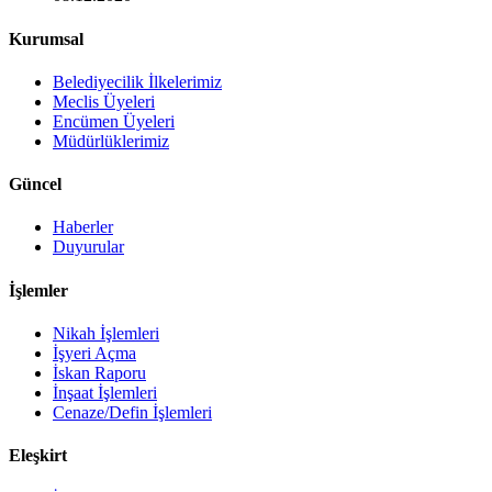
Kurumsal
Belediyecilik İlkelerimiz
Meclis Üyeleri
Encümen Üyeleri
Müdürlüklerimiz
Güncel
Haberler
Duyurular
İşlemler
Nikah İşlemleri
İşyeri Açma
İskan Raporu
İnşaat İşlemleri
Cenaze/Defin İşlemleri
Eleşkirt