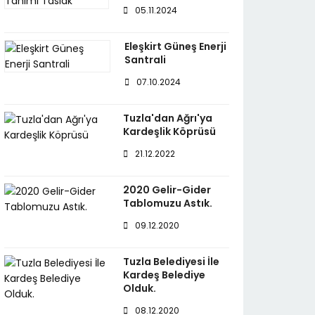
05.11.2024
Eleşkirt Güneş Enerji
Santrali
07.10.2024
Tuzla'dan Ağrı'ya
Kardeşlik Köprüsü
21.12.2022
2020 Gelir-Gider
Tablomuzu Astık.
09.12.2020
Tuzla Belediyesi İle
Kardeş Belediye
Olduk.
08.12.2020