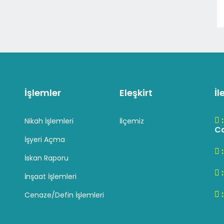
İşlemler
Eleşkirt
İl
Nikah İşlemleri
İlçemiz
Cd
İşyeri Açma
İskan Raporu
İnşaat İşlemleri
Cenaze/Defin İşlemleri