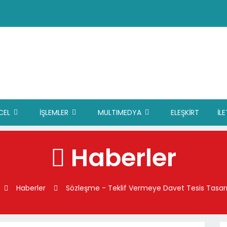
CEL
İŞLEMLER
MULTIMEDYA
ELEŞKİRT
İL
Haberler
Haberler
Sözleşme - Teklif Vermeye Davet Tesis Tasarı