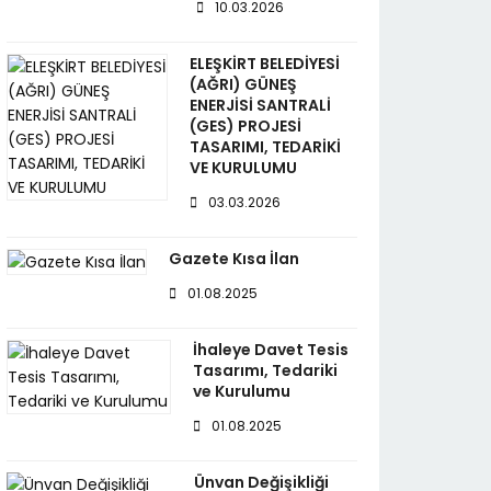
10.03.2026
ELEŞKİRT BELEDİYESİ
(AĞRI) GÜNEŞ
ENERJİSİ SANTRALİ
(GES) PROJESİ
TASARIMI, TEDARİKİ
VE KURULUMU
03.03.2026
Gazete Kısa İlan
01.08.2025
İhaleye Davet Tesis
Tasarımı, Tedariki
ve Kurulumu
01.08.2025
Ünvan Değişikliği