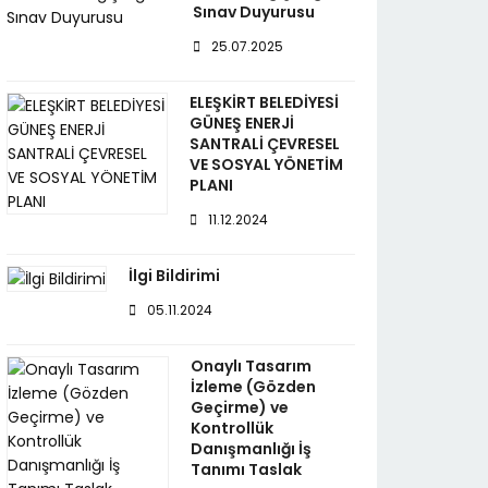
Sınav Duyurusu
25.07.2025
ELEŞKİRT BELEDİYESİ
GÜNEŞ ENERJİ
SANTRALİ ÇEVRESEL
VE SOSYAL YÖNETİM
PLANI
11.12.2024
İlgi Bildirimi
05.11.2024
Onaylı Tasarım
İzleme (Gözden
Geçirme) ve
Kontrollük
Danışmanlığı İş
Tanımı Taslak