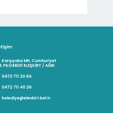
etişim
:
Karşıyaka Mh. Cumhuriyet
. Pk:04600 ELEŞKİRT / AĞRI
:
0472 711 20 84
:
0472 711 40 26
:
belediye@eleskirt.bel.tr