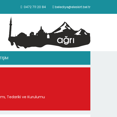
0472 711 20 84
belediye@eleskirt.bel.tr
ETİŞİM
mı, Tedariki ve Kurulumu