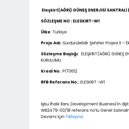
Eleşkirt(AĞRI) GÜNEŞ ENERJİSİ SANTRALİ
SÖZLEŞME NO : ELESKIRT-W1
Ülke
: Türkiye
Proje Adı:
Sürdürülebilir Şehirler Projesi II –
Sözleşme Başlığı
: ELEŞKİRT(AĞRI) GÜNEŞ EN
KURULUMU
Kredi No
.: P170612
RFB Referans No.:
ELESKIRT.-W1
İşbu İhale İlanı, Development Business'in dij
WB2479-03/18 referans no’lu Genel Satınalm
Devamı İçin
Tıklayınız..