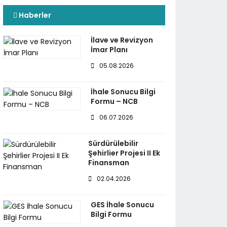
Haberler
İlave ve Revizyon
İmar Planı
05.08.2026
İhale Sonucu Bilgi
Formu – NCB
06.07.2026
Sürdürülebilir
Şehirlier Projesi II Ek
Finansman
02.04.2026
GES İhale Sonucu
Bilgi Formu