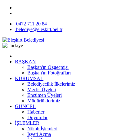
0472 711 20 84
belediye@eleskirt.bel.tr
BAŞKAN
Başkan'ın Özgeçmişi
Başkan'ın Fotoğrafları
KURUMSAL
Belediyecilik İlkelerimiz
Meclis Üyeleri
Encümen Üyeleri
Müdürlüklerimiz
GÜNCEL
Haberler
Duyurular
İŞLEMLER
Nikah İşlemleri
İşyeri Açma