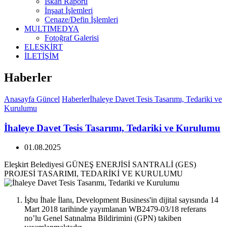
İskan Raporu
İnşaat İşlemleri
Cenaze/Defin İşlemleri
MULTIMEDYA
Fotoğraf Galerisi
ELEŞKİRT
İLETİŞİM
Haberler
Anasayfa
Güncel
Haberler
İhaleye Davet Tesis Tasarımı, Tedariki ve
Kurulumu
İhaleye Davet Tesis Tasarımı, Tedariki ve Kurulumu
01.08.2025
Eleşkirt Belediyesi GÜNEŞ ENERJİSİ SANTRALİ (GES)
PROJESİ TASARIMI, TEDARİKİ VE KURULUMU
İşbu İhale İlanı, Development Business'in dijital sayısında 14
Mart 2018 tarihinde yayımlanan WB2479-03/18 referans
no’lu Genel Satınalma Bildirimini (GPN) takiben