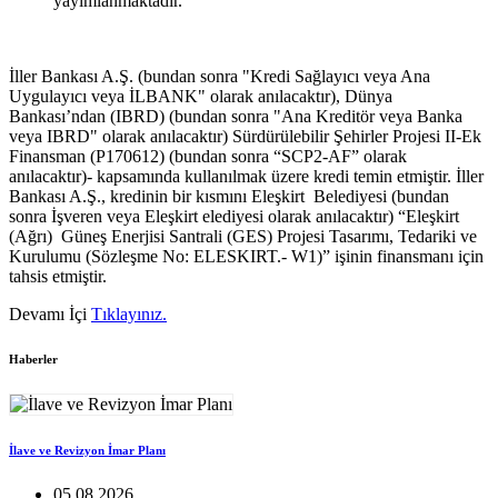
yayımlanmaktadır.
İller Bankası A.Ş. (bundan sonra "Kredi Sağlayıcı veya Ana
Uygulayıcı veya İLBANK" olarak anılacaktır), Dünya
Bankası’ndan (IBRD) (bundan sonra "Ana Kreditör veya Banka
veya IBRD" olarak anılacaktır) Sürdürülebilir Şehirler Projesi II-Ek
Finansman (P170612) (bundan sonra “SCP2-AF” olarak
anılacaktır)- kapsamında kullanılmak üzere kredi temin etmiştir. İller
Bankası A.Ş., kredinin bir kısmını Eleşkirt Belediyesi (bundan
sonra İşveren veya Eleşkirt elediyesi olarak anılacaktır) “Eleşkirt
(Ağrı) Güneş Enerjisi Santrali (GES) Projesi Tasarımı, Tedariki ve
Kurulumu (Sözleşme No: ELESKIRT.- W1)” işinin finansmanı için
tahsis etmiştir.
Devamı İçi
Tıklayınız.
Haberler
İlave ve Revizyon İmar Planı
05.08.2026