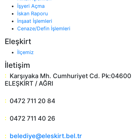
İşyeri Açma
İskan Raporu
İnşaat İşlemleri
Cenaze/Defin İşlemleri
Eleşkirt
İlçemiz
İletişim
:
Karşıyaka Mh. Cumhuriyet Cd. Pk:04600
ELEŞKİRT / AĞRI
:
0472 711 20 84
:
0472 711 40 26
:
belediye@eleskirt.bel.tr