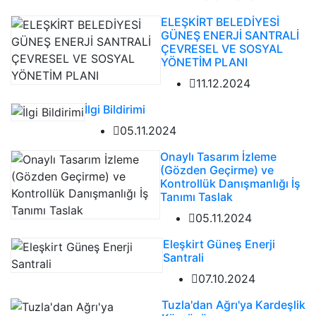
ELEŞKİRT BELEDİYESİ
GÜNEŞ ENERJİ SANTRALİ
ÇEVRESEL VE SOSYAL
YÖNETİM PLANI
11.12.2024
İlgi Bildirimi
05.11.2024
Onaylı Tasarım İzleme
(Gözden Geçirme) ve
Kontrollük Danışmanlığı İş
Tanımı Taslak
05.11.2024
Eleşkirt Güneş Enerji
Santrali
07.10.2024
Tuzla'dan Ağrı'ya Kardeşlik