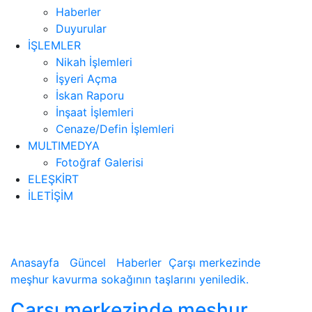
Haberler
Duyurular
İŞLEMLER
Nikah İşlemleri
İşyeri Açma
İskan Raporu
İnşaat İşlemleri
Cenaze/Defin İşlemleri
MULTIMEDYA
Fotoğraf Galerisi
ELEŞKİRT
İLETİŞİM
Haberler
Anasayfa
Güncel
Haberler
Çarşı merkezinde
meşhur kavurma sokağının taşlarını yeniledik.
Çarşı merkezinde meşhur