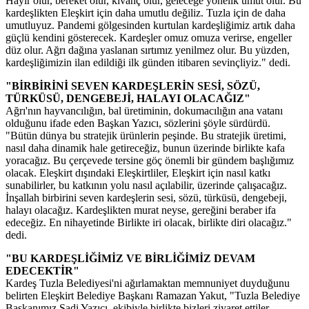
Hayır olur, bereket olur, kıvanç olur, geleceğe yönelik umut olur. Bu
kardeşlikten Eleşkirt için daha umutlu değiliz. Tuzla için de daha
umutluyuz. Pandemi gölgesinden kurtulan kardeşliğimiz artık daha
güçlü kendini gösterecek. Kardeşler omuz omuza verirse, engeller
düz olur. Ağrı dağına yaslanan sırtımız yenilmez olur. Bu yüzden,
kardeşliğimizin ilan edildiği ilk günden itibaren sevinçliyiz." dedi.
"BİRBİRİNİ SEVEN KARDEŞLERİN SESİ, SÖZÜ,
TÜRKÜSÜ, DENGEBEJİ, HALAYI OLACAĞIZ"
Ağrı'nın hayvancılığın, bal üretiminin, dokumacılığın ana vatanı
olduğunu ifade eden Başkan Yazıcı, sözlerini şöyle sürdürdü.
"Bütün dünya bu stratejik ürünlerin peşinde. Bu stratejik üretimi,
nasıl daha dinamik hale getireceğiz, bunun üzerinde birlikte kafa
yoracağız. Bu çerçevede tersine göç önemli bir gündem başlığımız
olacak. Eleşkirt dışındaki Eleşkirtliler, Eleşkirt için nasıl katkı
sunabilirler, bu katkının yolu nasıl açılabilir, üzerinde çalışacağız.
İnşallah birbirini seven kardeşlerin sesi, sözü, türküsü, dengebeji,
halayı olacağız. Kardeşlikten murat neyse, gereğini beraber ifa
edeceğiz. En nihayetinde Birlikte iri olacak, birlikte diri olacağız."
dedi.
"BU KARDEŞLİĞİMİZ VE BİRLİĞİMİZ DEVAM
EDECEKTİR"
Kardeş Tuzla Belediyesi'ni ağırlamaktan memnuniyet duyduğunu
belirten Eleşkirt Belediye Başkanı Ramazan Yakut, "Tuzla Belediye
Başkanımız Şadi Yazıcı, ekibiyle birlikte bizleri ziyaret ettiler,