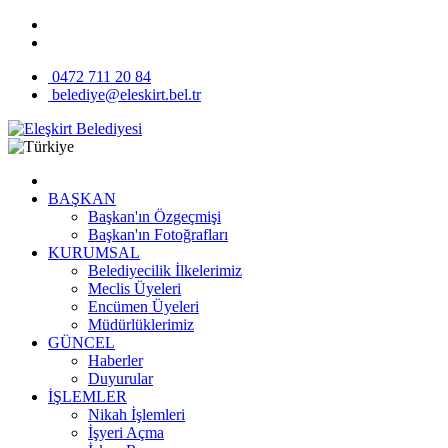
0472 711 20 84
belediye@eleskirt.bel.tr
BAŞKAN
Başkan'ın Özgeçmişi
Başkan'ın Fotoğrafları
KURUMSAL
Belediyecilik İlkelerimiz
Meclis Üyeleri
Encümen Üyeleri
Müdürlüklerimiz
GÜNCEL
Haberler
Duyurular
İŞLEMLER
Nikah İşlemleri
İşyeri Açma