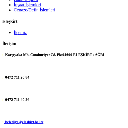
İnşaat İşlemleri
Cenaze/Defin İşlemleri
Eleşkirt
İlçemiz
İletişim
:
Karşıyaka Mh. Cumhuriyet Cd. Pk:04600 ELEŞKİRT / AĞRI
:
0472 711 20 84
:
0472 711 40 26
:
belediye@eleskirt.bel.tr