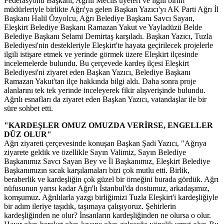
Federasyonu Başkanı, Ağrılı Meclis üyeleri ve ilgili birim
müdürleriyle birlikte Ağrı'ya gelen Başkan Yazıcı'yı AK Parti Ağrı İl
Başkanı Halil Özyolcu, Ağrı Belediye Başkanı Savcı Sayan,
Eleşkirt Belediye Başkanı Ramazan Yakut ve Yayladüzü Belde
Belediye Başkanı Selami Demirtaş karşıladı. Başkan Yazıcı, Tuzla
Belediyesi'nin destekleriyle Eleşkirt'te hayata geçirilecek projelerle
ilgili istişare etmek ve yerinde görmek üzere Eleşkirt ilçesinde
incelemelerde bulundu. Bu çerçevede kardeş ilçesi Eleşkirt
Belediyesi'ni ziyaret eden Başkan Yazıcı, Belediye Başkanı
Ramazan Yakut'tan ilçe hakkında bilgi aldı. Daha sonra proje
alanlarını tek tek yerinde inceleyerek fikir alışverişinde bulundu.
Ağrılı esnafları da ziyaret eden Başkan Yazıcı, vatandaşlar ile bir
süre sohbet etti.
"KARDEŞLER OMUZ OMUZDA VERİRSE, ENGELLER
DÜZ OLUR"
Ağrı ziyareti çerçevesinde konuşan Başkan Şadi Yazıcı, "Ağrıya
ziyarete geldik ve özellikle Sayın Valimiz, Sayın Belediye
Başkanımız Savcı Sayan Bey ve İl Başkanımız, Eleşkirt Belediye
Başkanımızın sıcak karşılamaları bizi çok mutlu etti. Birlik,
beraberlik ve kardeşliğin çok güzel bir örneğini burada gördük. Ağrı
nüfusunun yarısı kadar Ağrı'lı İstanbul'da dostumuz, arkadaşımız,
komşumuz. Ağrılılarla yazgı birliğimizi Tuzla Eleşkirt'i kardeşliğiyle
bir adım ileriye taşıdık, taşımaya çalışıyoruz. Şehirlerin
kardeşliğinden ne olur? İnsanların kardeşliğinden ne olursa o olur.