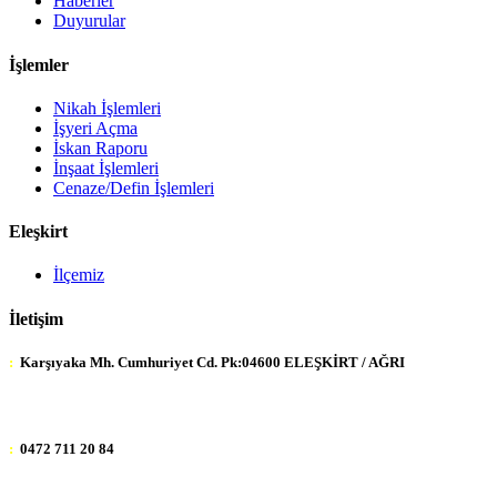
Haberler
Duyurular
İşlemler
Nikah İşlemleri
İşyeri Açma
İskan Raporu
İnşaat İşlemleri
Cenaze/Defin İşlemleri
Eleşkirt
İlçemiz
İletişim
:
Karşıyaka Mh. Cumhuriyet Cd. Pk:04600 ELEŞKİRT / AĞRI
:
0472 711 20 84