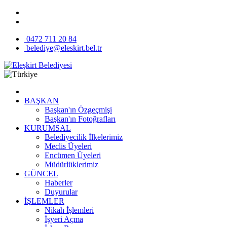
0472 711 20 84
belediye@eleskirt.bel.tr
BAŞKAN
Başkan'ın Özgeçmişi
Başkan'ın Fotoğrafları
KURUMSAL
Belediyecilik İlkelerimiz
Meclis Üyeleri
Encümen Üyeleri
Müdürlüklerimiz
GÜNCEL
Haberler
Duyurular
İŞLEMLER
Nikah İşlemleri
İşyeri Açma