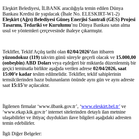
Eleşkirt Belediyesi, İLBANK aracılığıyla temin edilen Dünya
Bankası Kredisi ile yapılacak (İhale No. ELESKIRT-W1-2)
Eleşkirt (Ağrı) Belediyesi Güneş Enerjisi Santrali (GES) Projesi
Tasarımı, Tedariki ve Kurulumu
’nu Dünya Bankası satın alma
usul ve yöntemleri çerçevesinde ihaleye çıkarmıştır.
Teklifler, Teklif Açılış tarihi olan
02/04/2026’
dan itibaren
yüzondokuz (119)
takvim günü süreyle geçerli olacak ve
15.000,00
(onbeşbin) ABD Doları
veya eşdeğeri bir miktarda düzenlenmiş bir
geçici teminatla birlikte aşağıda verilen adrese
02/04/
2026, saat
15:00’e kadar
teslim edilmelidir. Teklifler, teklif sahiplerinin
temsilcilerinden hazır bulunanların önünde aynı gün ve aynı adreste
saat
15:15
’te açılacaktır.
İlgilenen firmalar ‘www.ilbank.gov.tr’, ‘
www.eleskirt.bel.tr’
ve
‘www.ekap.kik.gov.tr’ internet sitelerinden detaylı ilan metnine
ulaşabilirler ve ihtiyaç duydukları ilave bilgileri aşağıdaki adresten
temin edebilirler.
İlgli Diğer Belgeler: