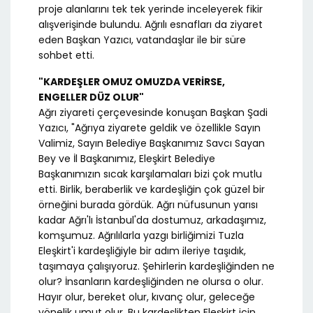
proje alanlarını tek tek yerinde inceleyerek fikir
alışverişinde bulundu. Ağrılı esnafları da ziyaret
eden Başkan Yazıcı, vatandaşlar ile bir süre
sohbet etti.
"KARDEŞLER OMUZ OMUZDA VERİRSE,
ENGELLER DÜZ OLUR"
Ağrı ziyareti çerçevesinde konuşan Başkan Şadi
Yazıcı, "Ağrıya ziyarete geldik ve özellikle Sayın
Valimiz, Sayın Belediye Başkanımız Savcı Sayan
Bey ve İl Başkanımız, Eleşkirt Belediye
Başkanımızın sıcak karşılamaları bizi çok mutlu
etti. Birlik, beraberlik ve kardeşliğin çok güzel bir
örneğini burada gördük. Ağrı nüfusunun yarısı
kadar Ağrı'lı İstanbul'da dostumuz, arkadaşımız,
komşumuz. Ağrılılarla yazgı birliğimizi Tuzla
Eleşkirt'i kardeşliğiyle bir adım ileriye taşıdık,
taşımaya çalışıyoruz. Şehirlerin kardeşliğinden ne
olur? İnsanların kardeşliğinden ne olursa o olur.
Hayır olur, bereket olur, kıvanç olur, geleceğe
yönelik umut olur. Bu kardeşlikten Eleşkirt için