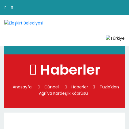
Haberler
Anasayfa
Güncel
Haberler
Tuzla'dan
Ağrı'ya Kardeşlik Köprüsü