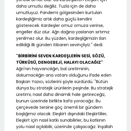
daha umutlu değiliz. Tuzla için de daha
umutluyuz. Pandemi gölgesinden kurtulan
kardeşliğimiz artık daha güçlü kendini
gösterecek. Kardeşler omuz omuza verirse,
engeller düz olur. Ağrı dağına yaslanan sırtımız
yenilmez olur. Bu yüzden, kardeşliğimizin ilan
edildiği ilk günden itibaren sevinçliyiz." dedi.
"BİRBİRİNİ SEVEN KARDEŞLERİN SESİ, SÖZÜ,
TÜRKÜSÜ, DENGEBEJİ, HALAYI OLACAĞIZ"
Ağrı'nın hayvancılığın, bal üretiminin,
dokumacılığın ana vatanı olduğunu ifade eden
Başkan Yazıcı, sözlerini şöyle sürdürdü. "Bütün
dünya bu stratejik ürünlerin peşinde. Bu stratejik
üretimi, nasıl daha dinamik hale getireceğiz,
bunun üzerinde birlikte kafa yoracağız. Bu
çerçevede tersine göç önemli bir gündem
başlığımız olacak. Eleşkirt dışındaki Eleşkirtliler,
Eleşkirt için nasıl katkı sunabilirler, bu katkının
yolu nasıl açılabilir, üzerinde çalışacağız. İnşallah